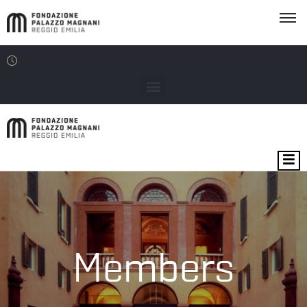
EXHIBITIONS
VENUES
EDU
Members
THE
FOUNDATION