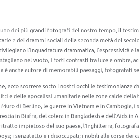
uno dei più grandi fotografi del nostro tempo, il testim
arie e dei drammi sociali della seconda metà del secolo c
ivilegiano l’inquadratura drammatica, l’espressività e l
 stagliano nel vuoto, i forti contrasti tra luce e ombra,
 Ma è anche autore di memorabili paesaggi, fotografati se
e, ecco scorrere sotto i nostri occhi le testimonianze c
itti e delle apocalissi umanitarie nelle zone calde della 
 Muro di Berlino, le guerre in Vietnam e in Cambogia, i s
restia in Biafra, del colera in Bangladesh e dell’Aids in 
ritratto impietoso del suo paese, l’Inghilterra, fotografa
oys; i senzatetto e i disoccupati; i nobili alle corse dei ca