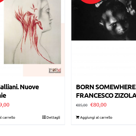
lliani. Nuove
BORN SOMEWHERE
ie
FRANCESCO ZIZOL
Il
Il
Il
9,00
€
80,00
€
85,00
ezzo
prezzo
prezzo
prezzo
l carrello
Dettagli
Aggiungi al carrello
ginale
attuale
originale
attuale
:
è:
era:
è: