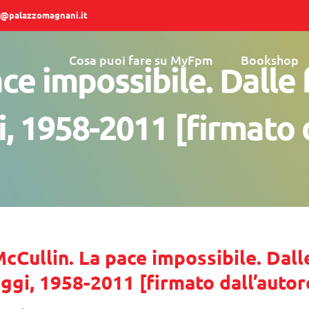
@palazzomagnani.it
Cosa puoi fare su MyFpm
Bookshop
ce impossibile. Dalle 
, 1958-2011 [firmato 
cCullin. La pace impossibile. Dalle
ggi, 1958-2011 [firmato dall’autor