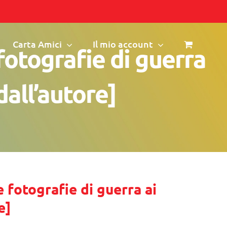
Carta Amici
Il mio account
fotografie di guerra
dall’autore]
 fotografie di guerra ai
e]