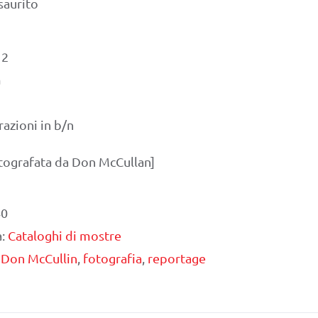
saurito
12
m
razioni in b/n
tografata da Don McCullan]
40
a:
Cataloghi di mostre
,
Don McCullin
,
fotografia
,
reportage