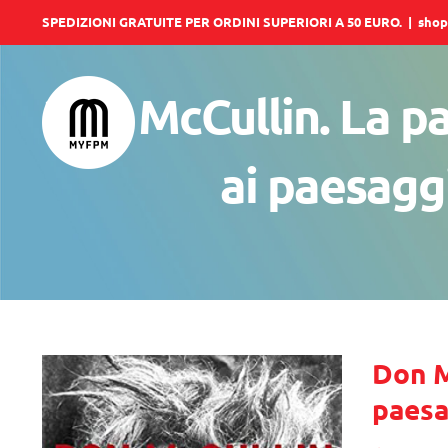
Salta
SPEDIZIONI GRATUITE PER ORDINI SUPERIORI A 50 EURO.
|
shop
al
contenuto
Don McCullin. La pa
ai paesaggi
Don M
paesa