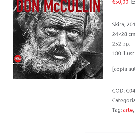
€
50,00
E
Skira, 20
24×28 c
252 pp.
180 illust
[copia au
COD:
C0
Categori
Tag:
arte