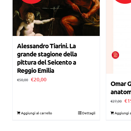
Alessandro Tiarini. La
grande stagione della
pittura del Seicento a
Reggio Emilia
Il
Il
€
20,00
€
50,00
Omar Ga
prezzo
prezzo
anatom
originale
attuale
Il
€
1
€
27,00
era:
è:
pr
Aggiungi al carrello
Dettagli
Aggiungi a
€50,00.
€20,00.
ori
era