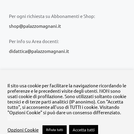
Per ogni richiesta su Abbonamenti e Shop:
shop@palazzomagnani.it
Per info su Area docenti:
didattica@palazzomagnani.it
Il sito usa cookie per facilitare la navigazione ricordando le
preferenze e le precedenti visite degli utenti. NON sono
usati cookie di profilazione. Sono utilizzati soltanto cookie
© Copyright 2020 -
2026 | Tutti i diritti riservati | MyFpm è un
tecnici e di terze parti analitici (IP anonimo). Con "Accetta
progetto della
Fondazione Palazzo Magnani
tutto", si acconsente all'uso di TUTTI i cookie. Visitando
"Opzioni Cookie" si può dare un consenso differenziato.
Ulteriori informazioni
Facebook
Instagram
Twitter
LinkedIn
YouTube
Opzioni Cookie
Rifiuta tutti
Accetta tutti