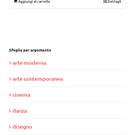
Aggiungi al carrello
Dettagli
originale
attuale
era:
è:
€30,00.
€10,00.
Sfoglia per argomento
arte moderna
arte contemporanea
cinema
danza
disegno