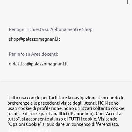
Per ogni richiesta su Abbonamenti e Shop:
shop@palazzomagnani.it
Per info su Area docenti:
didattica@palazzomagnani.it
Il sito usa cookie per facilitare la navigazione ricordando le
preferenze e le precedenti visite degli utenti. NON sono
usati cookie di profilazione. Sono utilizzati soltanto cookie
© Copyright 2020 -
2026 | Tutti i diritti riservati | MyFpm è un
tecnici e di terze parti analitici (IP anonimo). Con "Accetta
progetto della
Fondazione Palazzo Magnani
tutto", si acconsente all'uso di TUTTI i cookie. Visitando
"Opzioni Cookie" si può dare un consenso differenziato.
Ulteriori informazioni