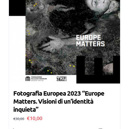
Fotografia Europea 2023 “Europe
Matters. Visioni di un’identità
inquieta”
Il
Il
€
10,00
€
30,00
prezzo
prezzo