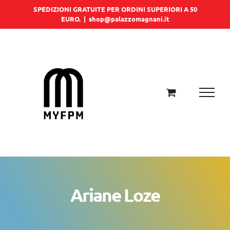
Salta
SPEDIZIONI GRATUITE PER ORDINI SUPERIORI A 50
EURO.
|
shop@palazzomagnani.it
al
contenuto
Ariane Loze