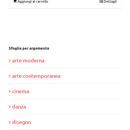
Aggiungi al carrello
Dettagli
originale
attuale
era:
è:
€30,00.
€10,00.
Sfoglia per argomento
arte moderna
arte contemporanea
cinema
danza
disegno