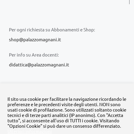
Per ogni richiesta su Abbonamenti e Shop:
shop@palazzomagnani.it
Per info su Area docenti:
didattica@palazzomagnani.it
Il sito usa cookie per facilitare la navigazione ricordando le
preferenze e le precedenti visite degli utenti. NON sono
usati cookie di profilazione. Sono utilizzati soltanto cookie
© Copyright 2020 -
2026 | Tutti i diritti riservati | MyFpm è un
tecnici e di terze parti analitici (IP anonimo). Con "Accetta
progetto della
Fondazione Palazzo Magnani
tutto", si acconsente all'uso di TUTTI i cookie. Visitando
"Opzioni Cookie" si può dare un consenso differenziato.
Ulteriori informazioni