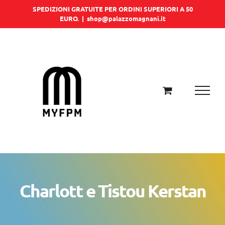
Salta
SPEDIZIONI GRATUITE PER ORDINI SUPERIORI A 50
EURO.
|
shop@palazzomagnani.it
al
contenuto
Charlott e Tistou Kerstan