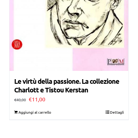
Le virtù della passione. La collezione
Charlott e Tistou Kerstan
Il
Il
€
11,00
€
40,00
prezzo
prezzo
Aggiungi al carrello
Dettagli
originale
attuale
era:
è: