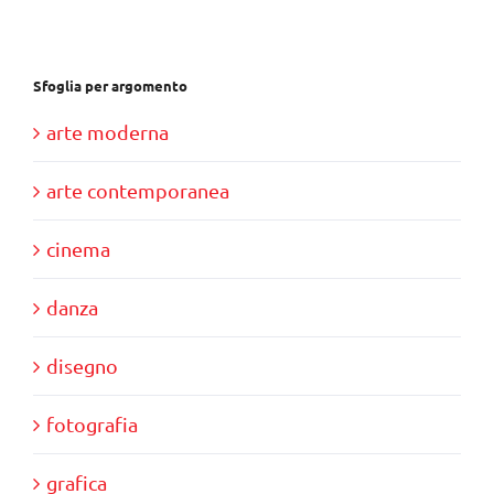
€40,00.
€11,00.
Sfoglia per argomento
arte moderna
arte contemporanea
cinema
danza
disegno
fotografia
grafica