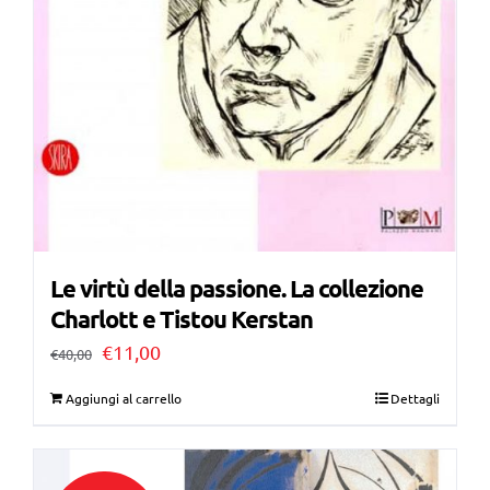
Le virtù della passione. La collezione
Charlott e Tistou Kerstan
Il
Il
€
11,00
€
40,00
prezzo
prezzo
Aggiungi al carrello
Dettagli
originale
attuale
era:
è: