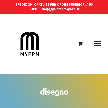
Salta
SPEDIZIONI GRATUITE PER ORDINI SUPERIORI A 50
EURO.
|
shop@palazzomagnani.it
al
contenuto
disegno