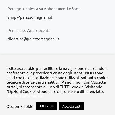
Per ogni richiesta su Abbonamenti e Shop:
shop@palazzomagnani.it
Per info su Area docenti:
didattica@palazzomagnani.it
Il sito usa cookie per facilitare la navigazione ricordando le
preferenze e le precedenti visite degli utenti. NON sono
usati cookie di profilazione. Sono utilizzati soltanto cookie
© Copyright 2020 -
2026 | Tutti i diritti riservati | MyFpm è un
tecnici e di terze parti analitici (IP anonimo). Con "Accetta
progetto della
Fondazione Palazzo Magnani
tutto", si acconsente all'uso di TUTTI i cookie. Visitando
"Opzioni Cookie" si può dare un consenso differenziato.
Ulteriori informazioni
Facebook
Instagram
Twitter
LinkedIn
YouTube
Opzioni Cookie
Rifiuta tutti
Accetta tutti