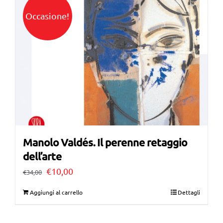
€40,00.
€11,00.
Occasione!
Manolo Valdés. Il perenne retaggio
dell’arte
Il
Il
€
10,00
€
34,00
prezzo
prezzo
Aggiungi al carrello
Dettagli
originale
attuale
era:
è: