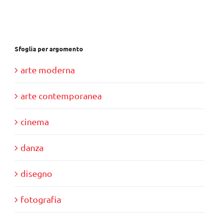
€34,00.
€10,00.
Sfoglia per argomento
arte moderna
arte contemporanea
cinema
danza
disegno
fotografia