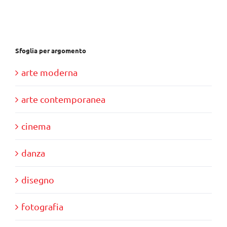
€40,00.
€11,00.
Sfoglia per argomento
arte moderna
arte contemporanea
cinema
danza
disegno
fotografia