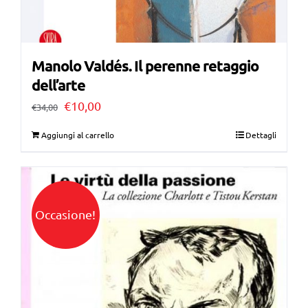
Manolo Valdés. Il perenne retaggio
dell’arte
Il
Il
€
10,00
€
34,00
prezzo
prezzo
Aggiungi al carrello
Dettagli
originale
attuale
era:
è:
€34,00.
€10,00.
Occasione!