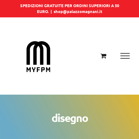
Salta
SPEDIZIONI GRATUITE PER ORDINI SUPERIORI A 50
EURO.
|
shop@palazzomagnani.it
al
contenuto
disegno