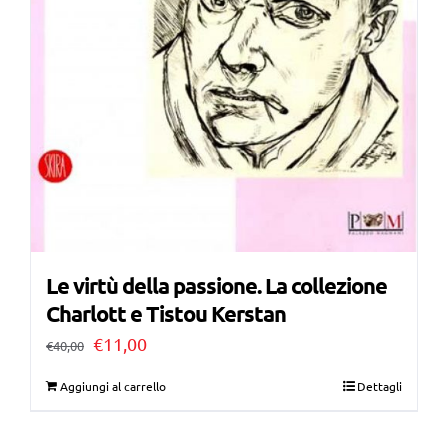
Le virtù della passione. La collezione
Charlott e Tistou Kerstan
Il
Il
€
11,00
€
40,00
prezzo
prezzo
Aggiungi al carrello
Dettagli
originale
attuale
era:
è: