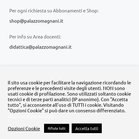
Per ogni richiesta su Abbonamenti e Shop:
shop@palazzomagnani.it
Per info su Area docenti:
didattica@palazzomagnani.it
Il sito usa cookie per facilitare la navigazione ricordando le
preferenze e le precedenti visite degli utenti. NON sono
usati cookie di profilazione. Sono utilizzati soltanto cookie
© Copyright 2020 -
2026 | Tutti i diritti riservati | MyFpm è un
tecnici e di terze parti analitici (IP anonimo). Con "Accetta
progetto della
Fondazione Palazzo Magnani
tutto", si acconsente all'uso di TUTTI i cookie. Visitando
"Opzioni Cookie" si può dare un consenso differenziato.
Ulteriori informazioni
Facebook
Instagram
Twitter
LinkedIn
YouTube
Opzioni Cookie
Rifiuta tutti
Accetta tutti