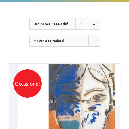
Ordina per
Popolarità
Mostra
24 Prodotti
Occasione!