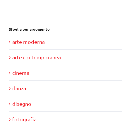
€40,00.
€11,00.
Sfoglia per argomento
arte moderna
arte contemporanea
cinema
danza
disegno
fotografia