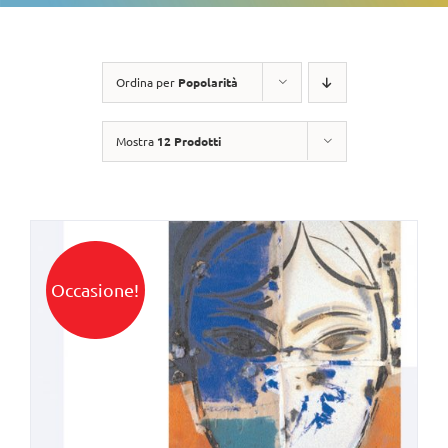
Ordina per
Popolarità
Mostra
12 Prodotti
Occasione!