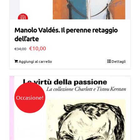
Manolo Valdés. Il perenne retaggio
dell’arte
Il
Il
€
10,00
€
34,00
prezzo
prezzo
Aggiungi al carrello
Dettagli
originale
attuale
era:
è:
€34,00.
€10,00.
Occasione!