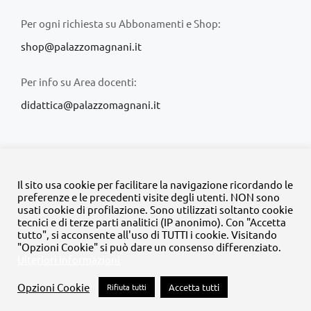
Per ogni richiesta su Abbonamenti e Shop:
shop@palazzomagnani.it
Per info su Area docenti:
didattica@palazzomagnani.it
Il sito usa cookie per facilitare la navigazione ricordando le
preferenze e le precedenti visite degli utenti. NON sono
usati cookie di profilazione. Sono utilizzati soltanto cookie
© Copyright 2020 -
2026 | Tutti i diritti riservati | MyFpm è un
tecnici e di terze parti analitici (IP anonimo). Con "Accetta
progetto della
Fondazione Palazzo Magnani
tutto", si acconsente all'uso di TUTTI i cookie. Visitando
"Opzioni Cookie" si può dare un consenso differenziato.
Ulteriori informazioni
Facebook
Instagram
Twitter
LinkedIn
YouTube
Opzioni Cookie
Rifiuta tutti
Accetta tutti