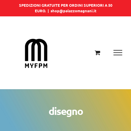
Salta
SPEDIZIONI GRATUITE PER ORDINI SUPERIORI A 50
EURO.
|
shop@palazzomagnani.it
al
contenuto
disegno