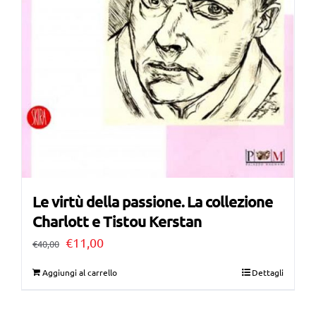
Le virtù della passione. La collezione
Charlott e Tistou Kerstan
Il
Il
€
11,00
€
40,00
prezzo
prezzo
Aggiungi al carrello
Dettagli
originale
attuale
era:
è: