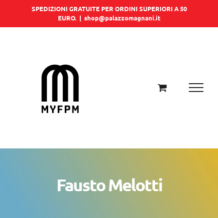
Salta
SPEDIZIONI GRATUITE PER ORDINI SUPERIORI A 50
EURO.
|
shop@palazzomagnani.it
al
contenuto
Fausto Melotti