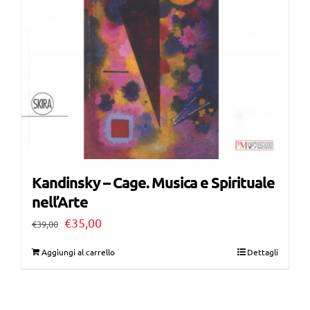
Kandinsky – Cage. Musica e Spirituale
nell’Arte
Il
Il
€
35,00
€
39,00
prezzo
prezzo
Aggiungi al carrello
Dettagli
originale
attuale
era:
è: