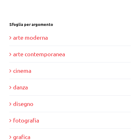
€39,00.
€35,00.
Sfoglia per argomento
arte moderna
arte contemporanea
cinema
danza
disegno
fotografia
grafica