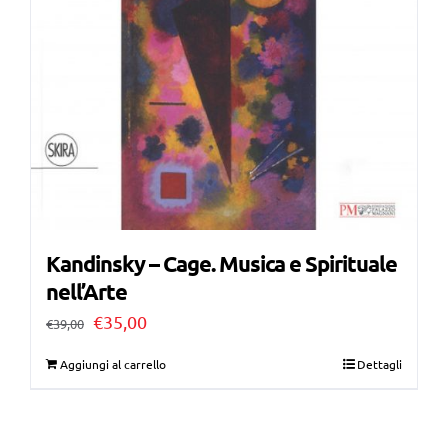
Kandinsky – Cage. Musica e Spirituale
nell’Arte
Il
Il
€
35,00
€
39,00
prezzo
prezzo
Aggiungi al carrello
Dettagli
originale
attuale
era:
è: