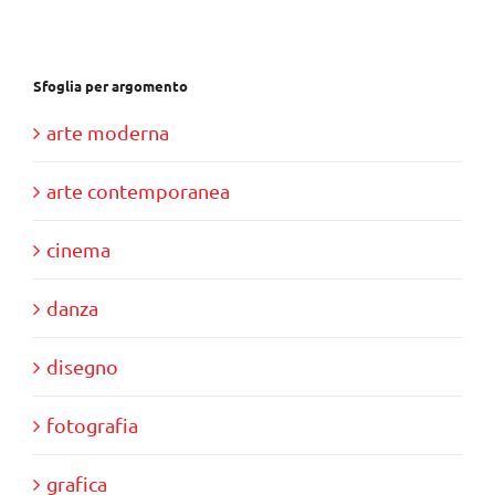
€39,00.
€35,00.
Sfoglia per argomento
arte moderna
arte contemporanea
cinema
danza
disegno
fotografia
grafica