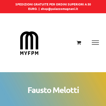
Salta
SPEDIZIONI GRATUITE PER ORDINI SUPERIORI A 50
EURO.
|
shop@palazzomagnani.it
al
contenuto
Fausto Melotti