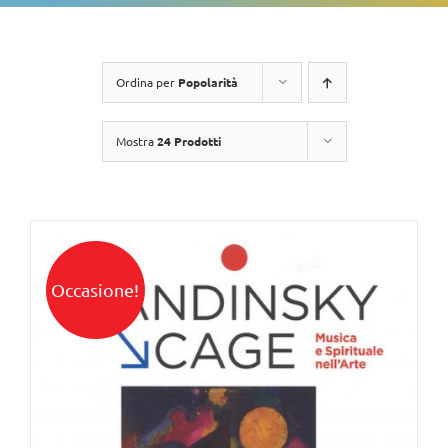
Ordina per
Popolarità
Mostra
24 Prodotti
Occasione!