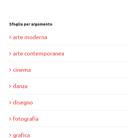
€85,00.
€80,00.
Sfoglia per argomento
arte moderna
arte contemporanea
cinema
danza
disegno
fotografia
grafica