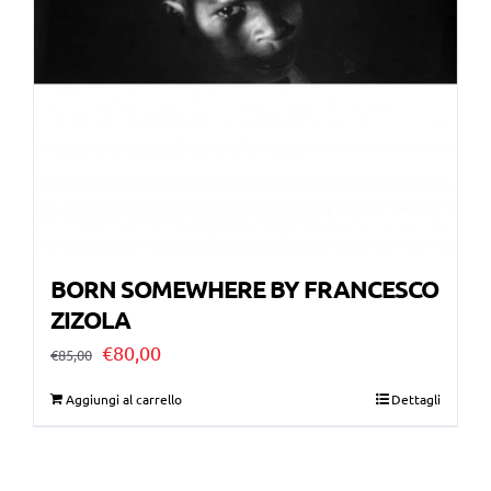
BORN SOMEWHERE BY FRANCESCO
ZIZOLA
Il
Il
€
80,00
€
85,00
prezzo
prezzo
Aggiungi al carrello
Dettagli
originale
attuale
era:
è: