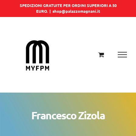
Salta
SPEDIZIONI GRATUITE PER ORDINI SUPERIORI A 50
EURO.
|
shop@palazzomagnani.it
al
contenuto
Francesco Zizola