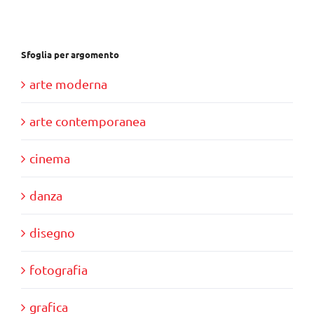
€85,00.
€80,00.
Sfoglia per argomento
arte moderna
arte contemporanea
cinema
danza
disegno
fotografia
grafica