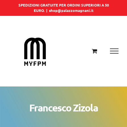
Salta
SPEDIZIONI GRATUITE PER ORDINI SUPERIORI A 50
EURO.
|
shop@palazzomagnani.it
al
contenuto
Francesco Zizola