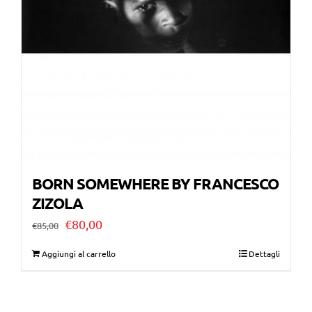
BORN SOMEWHERE BY FRANCESCO
ZIZOLA
Il
Il
€
80,00
€
85,00
prezzo
prezzo
Aggiungi al carrello
Dettagli
originale
attuale
era:
è: