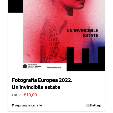
Fotografia Europea 2022.
Un’invincibile estate
Il
Il
€
10,00
€
30,00
prezzo
prezzo
Aggiungi al carrello
Dettagli
originale
attuale