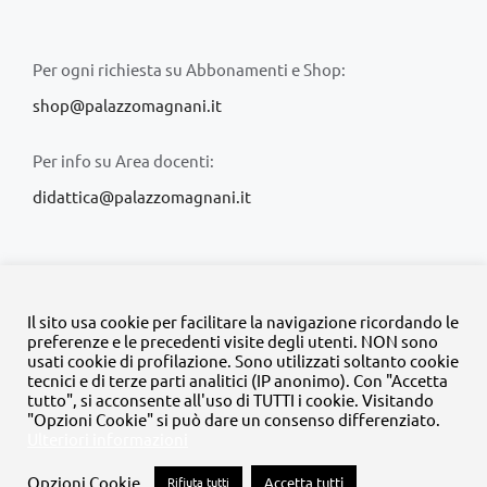
Per ogni richiesta su Abbonamenti e Shop:
shop@palazzomagnani.it
Per info su Area docenti:
didattica@palazzomagnani.it
Il sito usa cookie per facilitare la navigazione ricordando le
preferenze e le precedenti visite degli utenti. NON sono
usati cookie di profilazione. Sono utilizzati soltanto cookie
© Copyright 2020 -
2026 | Tutti i diritti riservati | MyFpm è un
tecnici e di terze parti analitici (IP anonimo). Con "Accetta
progetto della
Fondazione Palazzo Magnani
tutto", si acconsente all'uso di TUTTI i cookie. Visitando
"Opzioni Cookie" si può dare un consenso differenziato.
Ulteriori informazioni
Facebook
Instagram
Twitter
LinkedIn
YouTube
Opzioni Cookie
Rifiuta tutti
Accetta tutti