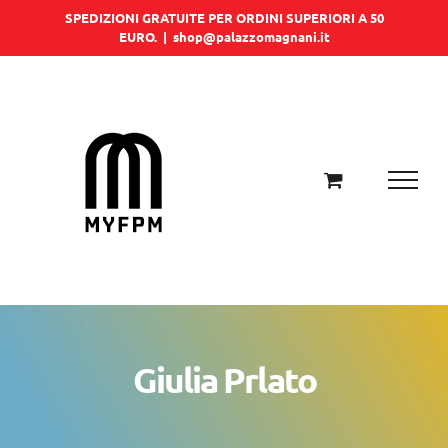
Salta
SPEDIZIONI GRATUITE PER ORDINI SUPERIORI A 50
EURO.
|
shop@palazzomagnani.it
al
contenuto
Giulia Prlato