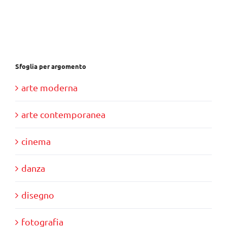
era:
è:
€30,00.
€10,00.
Sfoglia per argomento
arte moderna
arte contemporanea
cinema
danza
disegno
fotografia