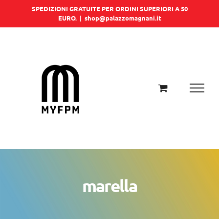
Salta
SPEDIZIONI GRATUITE PER ORDINI SUPERIORI A 50
EURO.
|
shop@palazzomagnani.it
al
contenuto
marella