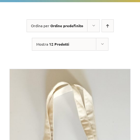
Ordina per
Ordine predefinito
Mostra
12 Prodotti