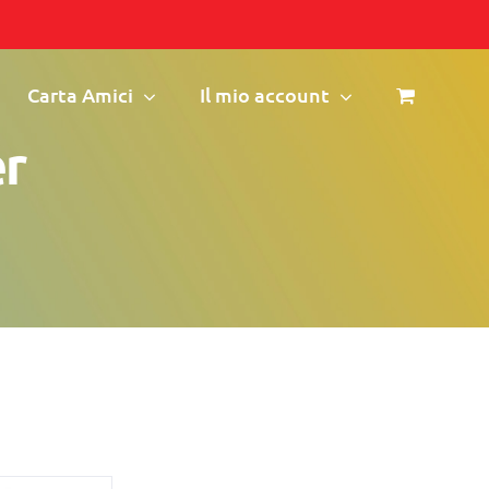
Carta Amici
Il mio account
er