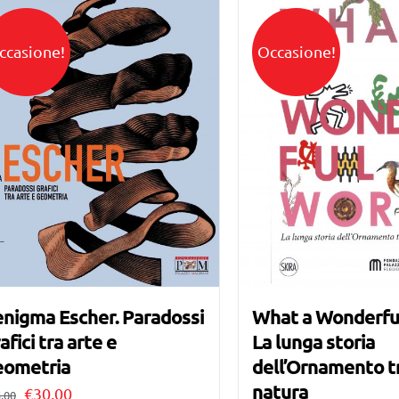
ccasione!
Occasione!
enigma Escher. Paradossi
What a Wonderfu
afici tra arte e
La lunga storia
eometria
dell’Ornamento tr
natura
Il
Il
€
30,00
,00