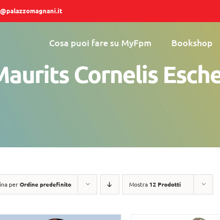
@palazzomagnani.it
Cosa puoi fare su MyFpm
Bookshop
aurits Cornelis Esch
ina per
Ordine predefinito
Mostra
12 Prodotti