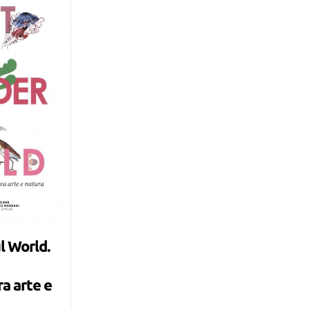
l World.
a arte e