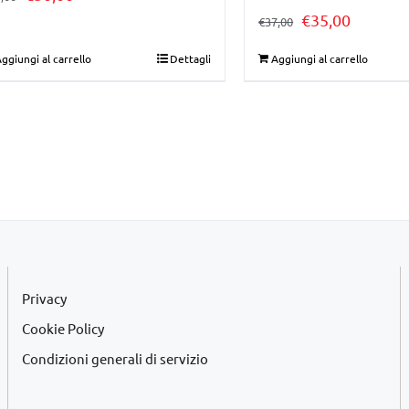
Il
Il
€
35,00
prezzo
prezzo
€
37,00
prezzo
prezzo
originale
attuale
ggiungi al carrello
Dettagli
Aggiungi al carrello
originale
attuale
era:
è:
era:
è:
€35,00.
€30,00.
€37,00.
€35,00.
Privacy
Cookie Policy
Condizioni generali di servizio