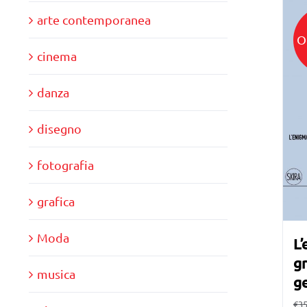
arte contemporanea
O
cinema
danza
disegno
fotografia
grafica
Moda
L’
gr
musica
g
€
35