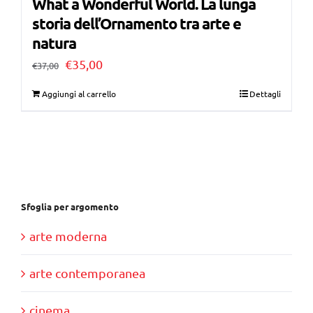
What a Wonderful World. La lunga
storia dell’Ornamento tra arte e
natura
Il
Il
€
35,00
€
37,00
prezzo
prezzo
Aggiungi al carrello
Dettagli
originale
attuale
era:
è:
€37,00.
€35,00.
Sfoglia per argomento
arte moderna
arte contemporanea
cinema