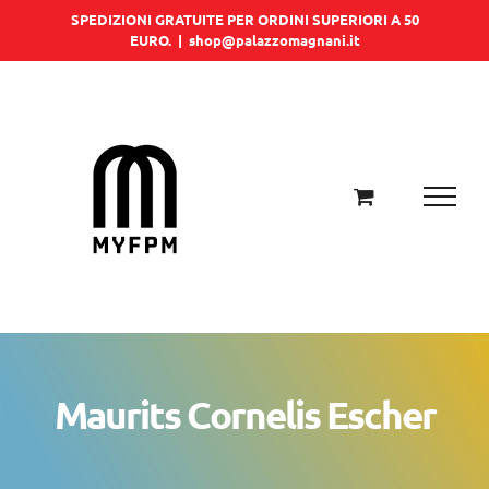
Salta
SPEDIZIONI GRATUITE PER ORDINI SUPERIORI A 50
EURO.
|
shop@palazzomagnani.it
al
contenuto
Maurits Cornelis Escher