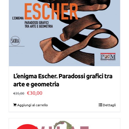
L’enigma Escher. Paradossi grafici tra
arte e geometria
Il
Il
€
30,00
€
35,00
prezzo
prezzo
Aggiungi al carrello
Dettagli
originale
attuale
era:
è: