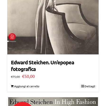
Edward Steichen. Un’epopea
fotografica
Il
Il
€
50,00
€
75,00
prezzo
prezzo
Aggiungi al carrello
Dettagli
originale
attuale
era:
è: