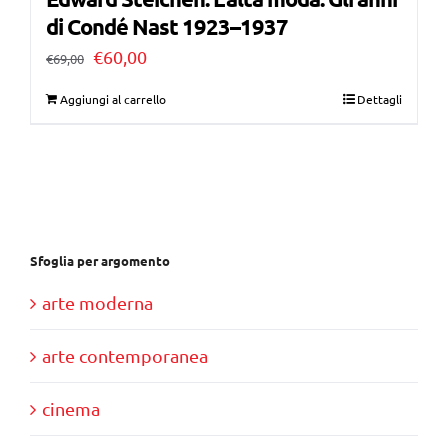
di Condé Nast 1923–1937
Il
Il
€
60,00
€
69,00
prezzo
prezzo
Aggiungi al carrello
Dettagli
originale
attuale
era:
è:
€69,00.
€60,00.
Sfoglia per argomento
arte moderna
arte contemporanea
cinema