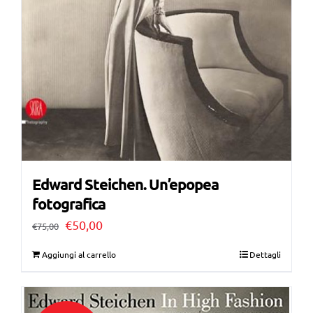
Edward Steichen. Un’epopea
fotografica
Il
Il
€
50,00
€
75,00
prezzo
prezzo
Aggiungi al carrello
Dettagli
originale
attuale
era:
è: