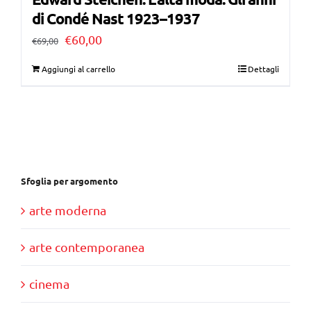
di Condé Nast 1923–1937
Il
Il
€
60,00
€
69,00
prezzo
prezzo
Aggiungi al carrello
Dettagli
originale
attuale
era:
è:
€69,00.
€60,00.
Sfoglia per argomento
arte moderna
arte contemporanea
cinema