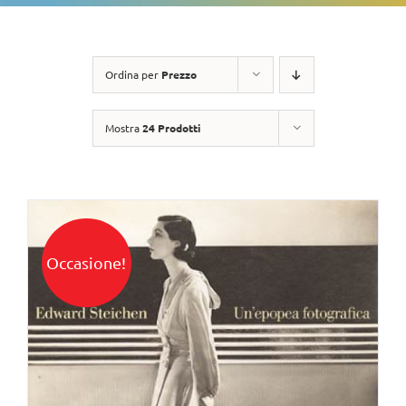
Ordina per
Prezzo
Mostra
24 Prodotti
Occasione!