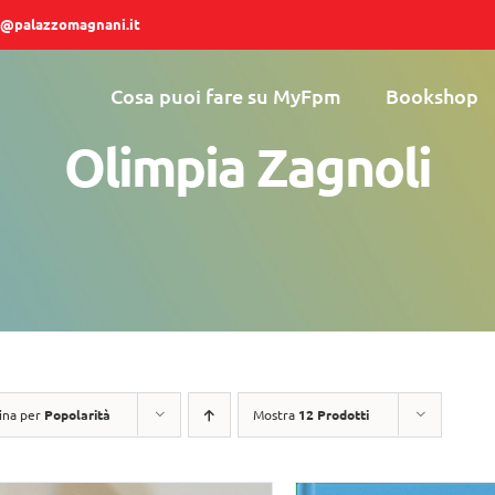
@palazzomagnani.it
Cosa puoi fare su MyFpm
Bookshop
Olimpia Zagnoli
ina per
Popolarità
Mostra
12 Prodotti