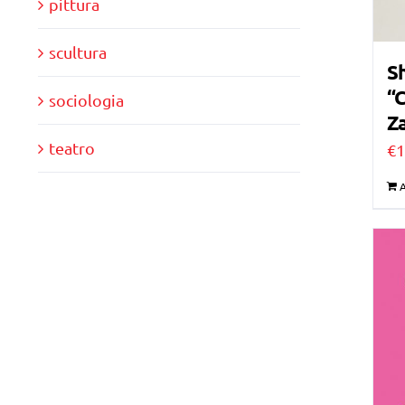
pittura
scultura
Sh
“C
sociologia
Za
teatro
€
1
A