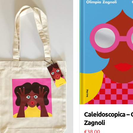
Caleidoscopica – 
Zagnoli
€
38,00