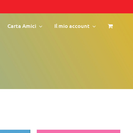
Carta Amici
Il mio account