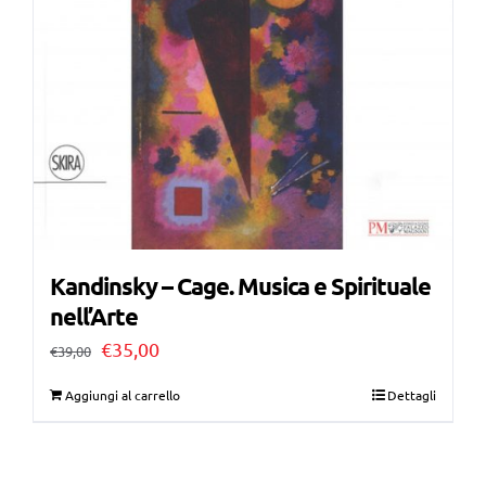
Kandinsky – Cage. Musica e Spirituale
nell’Arte
Il
Il
€
35,00
€
39,00
prezzo
prezzo
Aggiungi al carrello
Dettagli
originale
attuale
era:
è: