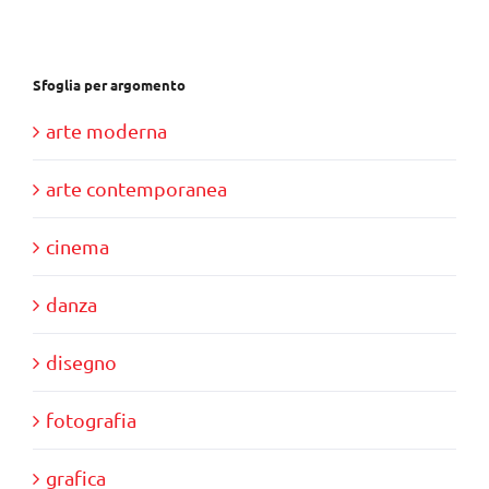
€39,00.
€35,00.
Sfoglia per argomento
arte moderna
arte contemporanea
cinema
danza
disegno
fotografia
grafica