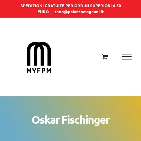
Salta
SPEDIZIONI GRATUITE PER ORDINI SUPERIORI A 50
EURO.
|
shop@palazzomagnani.it
al
contenuto
Oskar Fischinger