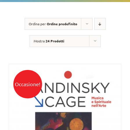
Ordina per
Ordine predefinito
Mostra
24 Prodotti
Occasione!