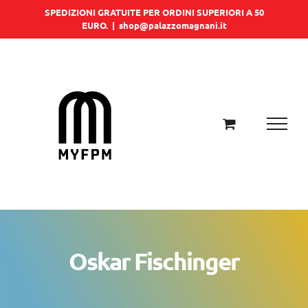
Salta
SPEDIZIONI GRATUITE PER ORDINI SUPERIORI A 50
EURO.
|
shop@palazzomagnani.it
al
contenuto
Oskar Fischinger