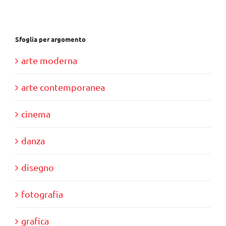
€39,00.
€35,00.
Sfoglia per argomento
arte moderna
arte contemporanea
cinema
danza
disegno
fotografia
grafica