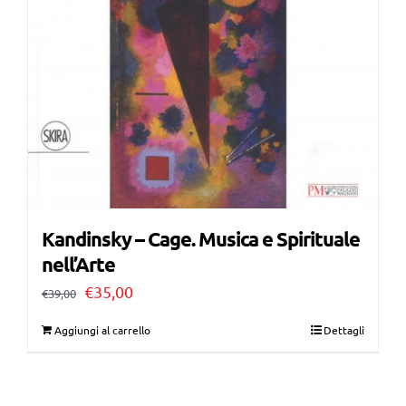
Kandinsky – Cage. Musica e Spirituale
nell’Arte
Il
Il
€
35,00
€
39,00
prezzo
prezzo
Aggiungi al carrello
Dettagli
originale
attuale
era:
è: