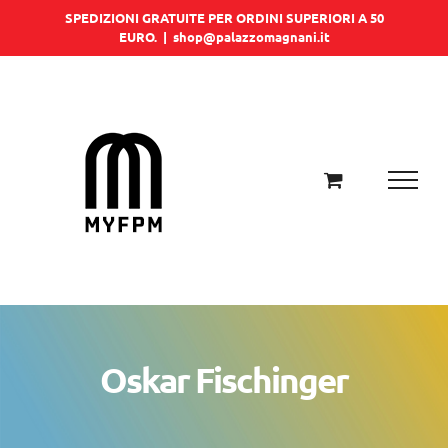
Salta
SPEDIZIONI GRATUITE PER ORDINI SUPERIORI A 50
EURO.
|
shop@palazzomagnani.it
al
contenuto
Oskar Fischinger