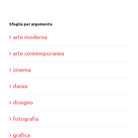
€39,00.
€35,00.
Sfoglia per argomento
arte moderna
arte contemporanea
cinema
danza
disegno
fotografia
grafica