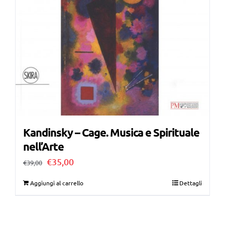
Kandinsky – Cage. Musica e Spirituale
nell’Arte
Il
Il
€
35,00
€
39,00
prezzo
prezzo
Aggiungi al carrello
Dettagli
originale
attuale
era:
è: