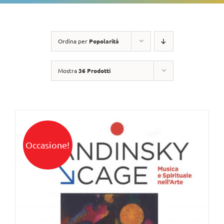
Ordina per
Popolarità
Mostra
36 Prodotti
Occasione!