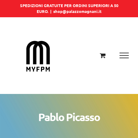
Salta
SPEDIZIONI GRATUITE PER ORDINI SUPERIORI A 50
EURO.
|
shop@palazzomagnani.it
al
contenuto
Pablo Picasso