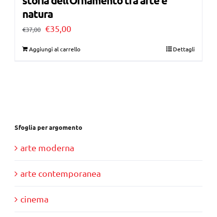
storia dell’Ornamento tra arte e
natura
Il
Il
€
35,00
€
37,00
prezzo
prezzo
Aggiungi al carrello
Dettagli
originale
attuale
era:
è:
€37,00.
€35,00.
Sfoglia per argomento
arte moderna
arte contemporanea
cinema