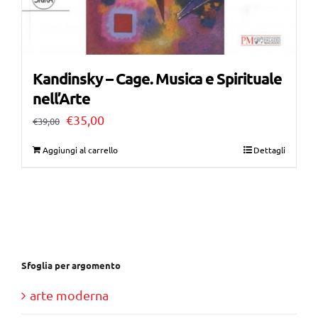
Kandinsky – Cage. Musica e Spirituale
nell’Arte
Il
Il
€
35,00
€
39,00
prezzo
prezzo
Aggiungi al carrello
Dettagli
originale
attuale
era:
è:
€39,00.
€35,00.
Sfoglia per argomento
arte moderna