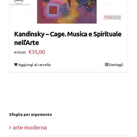
Kandinsky – Cage. Musica e Spirituale
nell’Arte
Il
Il
€
35,00
€
39,00
prezzo
prezzo
Aggiungi al carrello
Dettagli
originale
attuale
era:
è:
€39,00.
€35,00.
Sfoglia per argomento
arte moderna