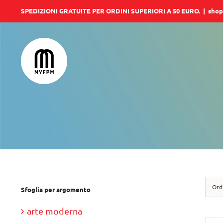
Salta
SPEDIZIONI GRATUITE PER ORDINI SUPERIORI A 50 EURO.
|
shop
al
contenuto
Ord
Sfoglia per argomento
arte moderna