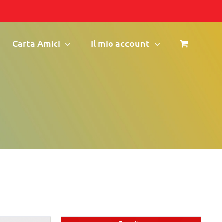
Carta Amici
Il mio account