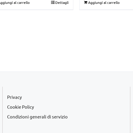
ggiungi al carrello
Dettagli
Aggiungi al carrello
originale
attuale
era:
è:
€39,00.
€35,00.
Privacy
Cookie Policy
Condizioni generali di servizio