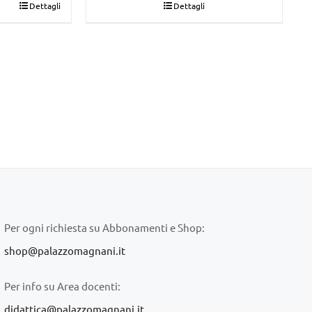
Dettagli
Dettagli
era:
è:
€45,00.
€42,00.
Per ogni richiesta su Abbonamenti e Shop:
shop@palazzomagnani.it
Per info su Area docenti:
didattica@palazzomagnani.it