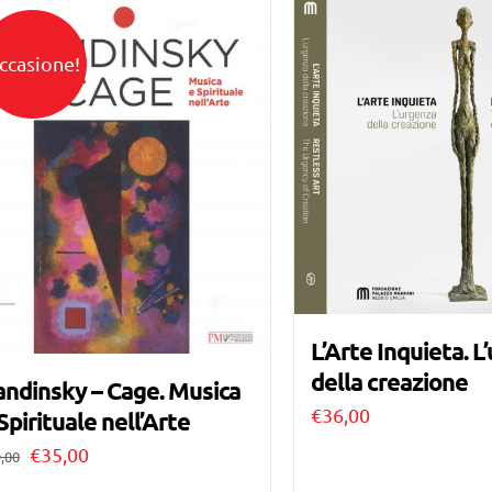
ccasione!
L’Arte Inquieta. L
della creazione
ndinsky – Cage. Musica
€
36,00
Spirituale nell’Arte
Il
Il
€
35,00
,00
prezzo
prezzo