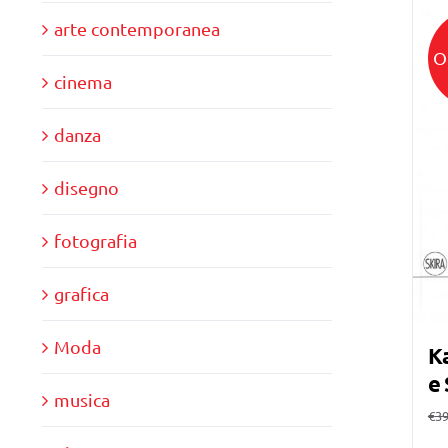
arte contemporanea
O
cinema
danza
disegno
fotografia
grafica
Moda
Ka
e 
musica
€
39