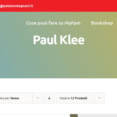
@palazzomagnani.it
Cosa puoi fare su MyFpm
Bookshop
Paul Klee
ina per
Nome
Mostra
12 Prodotti