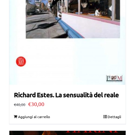
Richard Estes. La sensualità del reale
Il
Il
€
30,00
€
40,00
prezzo
prezzo
Aggiungi al carrello
Dettagli
originale
attuale
era:
è: