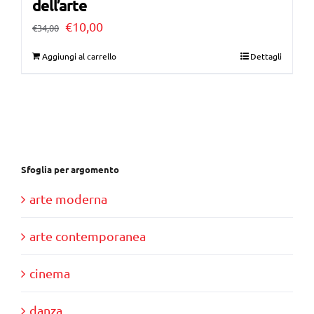
dell’arte
Il
Il
€
10,00
€
34,00
prezzo
prezzo
Aggiungi al carrello
Dettagli
originale
attuale
era:
è:
€34,00.
€10,00.
Sfoglia per argomento
arte moderna
arte contemporanea
cinema
danza