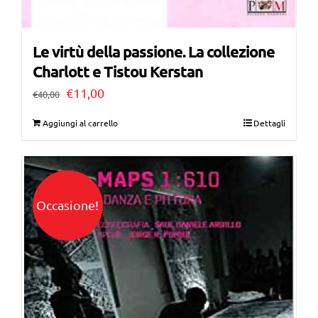
Le virtù della passione. La collezione
Charlott e Tistou Kerstan
Il
Il
€
11,00
€
40,00
prezzo
prezzo
Aggiungi al carrello
Dettagli
originale
attuale
era:
è:
€40,00.
€11,00.
Occasione!