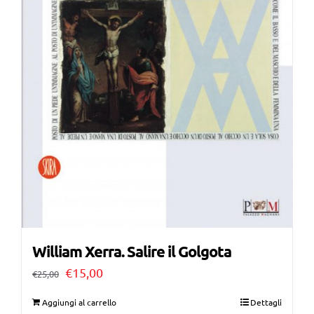
William Xerra. Salire il Golgota
Il
Il
€
15,00
€
25,00
prezzo
prezzo
Aggiungi al carrello
Dettagli