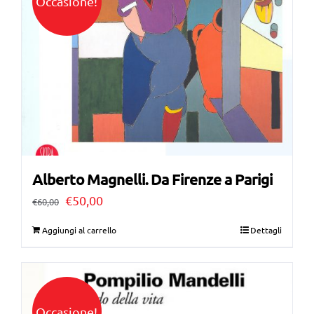
Occasione!
Alberto Magnelli. Da Firenze a Parigi
Il
Il
€
50,00
€
60,00
prezzo
prezzo
Aggiungi al carrello
Dettagli
originale
attuale
era:
è:
€60,00.
€50,00.
Occasione!