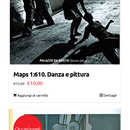
Maps 1:610. Danza e pittura
Il
Il
€
10,00
€
15,00
prezzo
prezzo
Aggiungi al carrello
Dettagli
originale
attuale
era:
è:
€15,00.
€10,00.
Occasione!