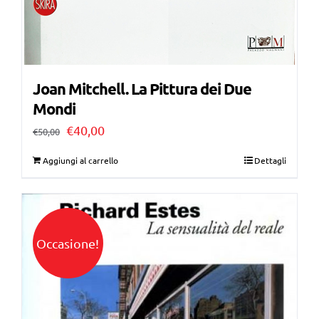
Joan Mitchell. La Pittura dei Due
Mondi
Il
Il
€
40,00
€
50,00
prezzo
prezzo
Aggiungi al carrello
Dettagli
originale
attuale
era:
è:
€50,00.
€40,00.
Occasione!