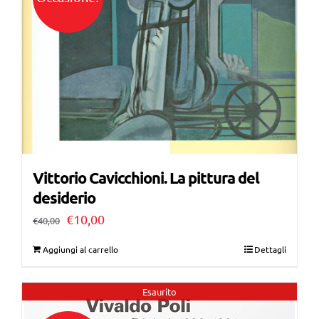
Vittorio Cavicchioni. La pittura del
desiderio
Il
Il
€
10,00
€
40,00
prezzo
prezzo
Aggiungi al carrello
Dettagli
originale
attuale
era:
è:
Esaurito
€40,00.
€10,00.