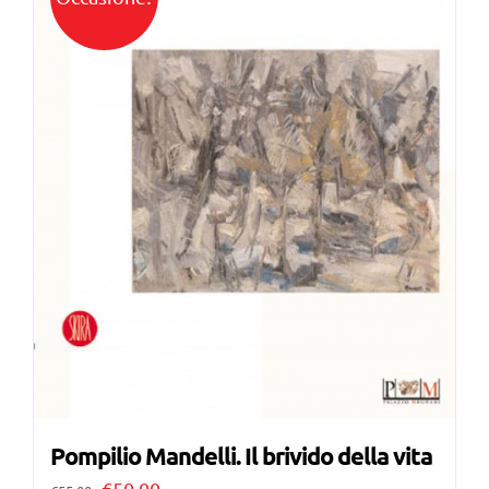
Pompilio Mandelli. Il brivido della vita
Il
Il
€
50,00