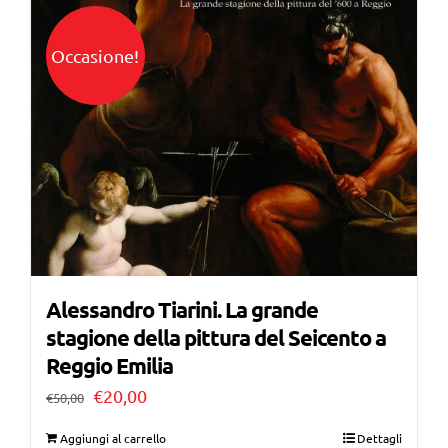
€40,00.
€30,00.
Occasione!
Alessandro Tiarini. La grande
stagione della pittura del Seicento a
Reggio Emilia
Il
Il
€
20,00
€
50,00
prezzo
prezzo
Aggiungi al carrello
Dettagli