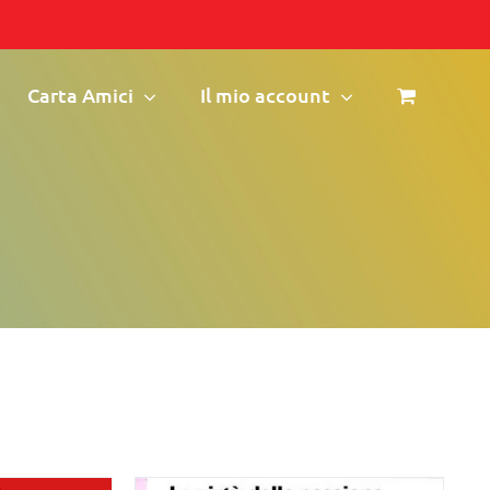
Carta Amici
Il mio account