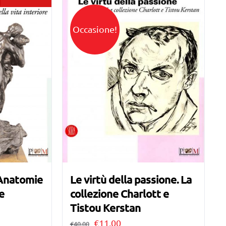
Occasione!
 Anatomie
Le virtù della passione. La
re
collezione Charlott e
Tistou Kerstan
Il
Il
€
11,00
€
40,00