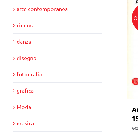
arte contemporanea
O
cinema
danza
disegno
fotografia
grafica
Moda
A
1
musica
€
42