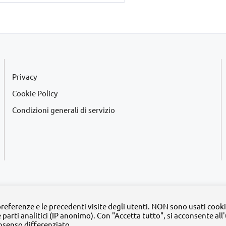
originale
attuale
era:
è:
€34,00.
€10,00.
Privacy
Cookie Policy
Condizioni generali di servizio
2020 -
2026 | Tutti i diritti riservati | MyFpm è un progetto della
Fondazione Pa
 preferenze e le precedenti visite degli utenti. NON sono usati cooki
e parti analitici (IP anonimo). Con "Accetta tutto", si acconsente all
Facebook
Instagram
Twitter
LinkedIn
YouTube
nsenso differenziato.