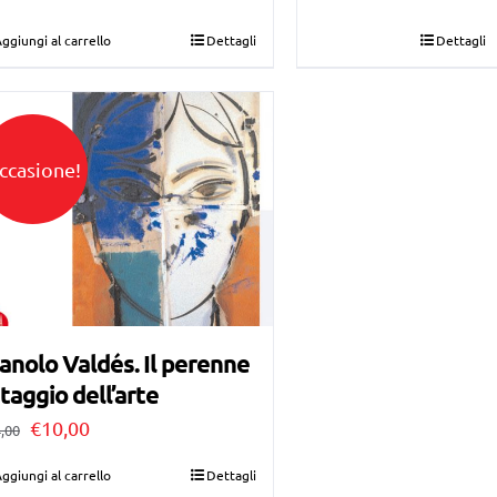
originale
attuale
originale
attuale
ggiungi al carrello
Dettagli
Dettagli
era:
è:
era:
è:
€42,00.
€25,00.
€40,00.
€30,00.
ccasione!
nolo Valdés. Il perenne
taggio dell’arte
Il
Il
€
10,00
,00
prezzo
prezzo
ggiungi al carrello
Dettagli