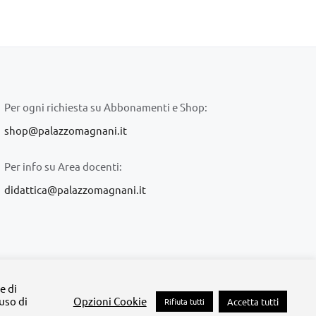
Per ogni richiesta su Abbonamenti e Shop:
shop@palazzomagnani.it
Per info su Area docenti:
didattica@palazzomagnani.it
lazzo Magnani
e di
'uso di
Opzioni Cookie
Rifiuta tutti
Accetta tutti