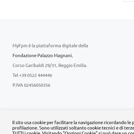
MyFpm è la piattaforma digitale della
Fondazione Palazzo Magnani
,
Corso Garibaldi 29/31, Reggio Emilia.
Tel +39 0522 444446
P.IVA 02456050356
© Copyright 
Il sito usa cookie per facilitare la navigazione ricordando le
profilazione. Sono utilizzati soltanto cookie tecnici e di terz
TUTTI i cookie. Visitando "Opzioni Cookie" si può dare un co