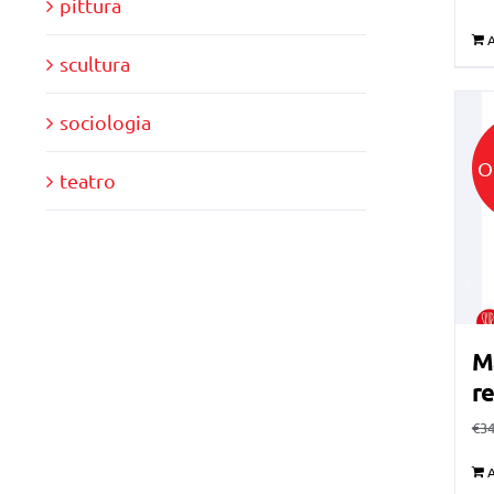
pittura
A
scultura
sociologia
O
teatro
Ma
re
€
34
A