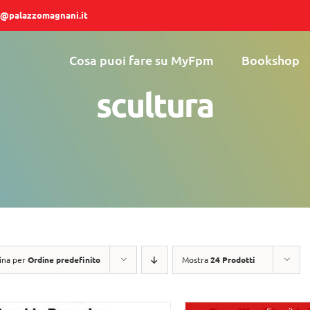
@palazzomagnani.it
Cosa puoi fare su MyFpm
Bookshop
scultura
ina per
Ordine predefinito
Mostra
24 Prodotti