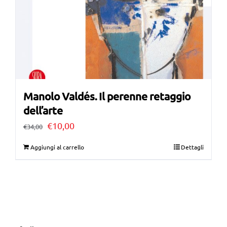
Manolo Valdés. Il perenne retaggio
dell’arte
Il
Il
€
10,00
€
34,00
prezzo
prezzo
Aggiungi al carrello
Dettagli
originale
attuale
era:
è:
€34,00.
€10,00.