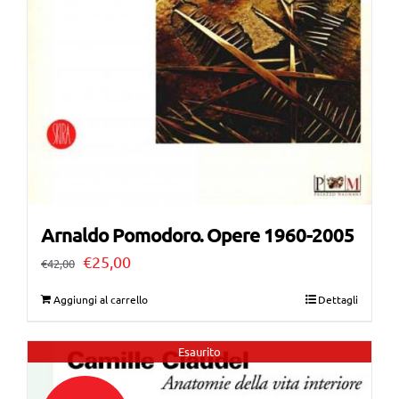
Arnaldo Pomodoro. Opere 1960-2005
Il
Il
€
25,00
€
42,00
prezzo
prezzo
Aggiungi al carrello
Dettagli
originale
attuale
era:
è:
Esaurito
€42,00.
€25,00.