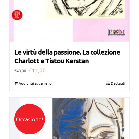
Le virtù della passione. La collezione
Charlott e Tistou Kerstan
Il
Il
€
11,00
€
40,00
prezzo
prezzo
Aggiungi al carrello
Dettagli
originale
attuale
era:
è:
€40,00.
€11,00.
Occasione!