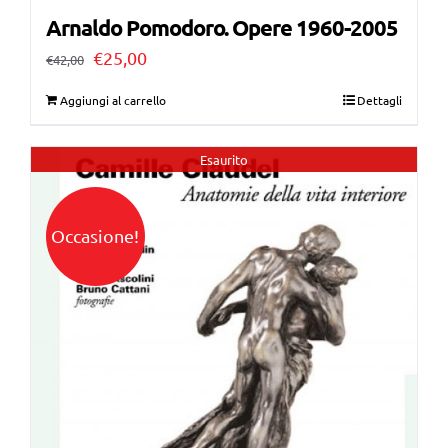
Arnaldo Pomodoro. Opere 1960-2005
Il
Il
€
25,00
€
42,00
prezzo
prezzo
Aggiungi al carrello
Dettagli
originale
attuale
era:
è:
Esaurito
€42,00.
€25,00.
Occasione!