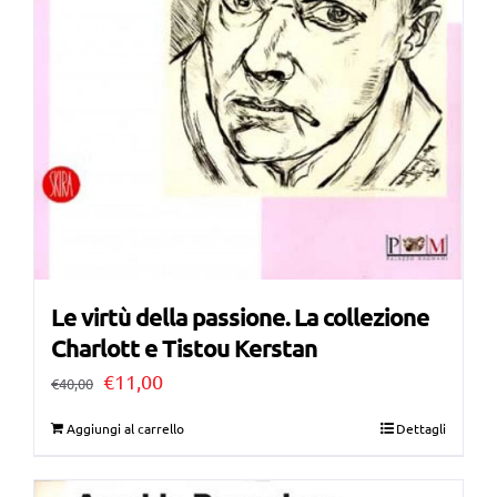
Le virtù della passione. La collezione
Charlott e Tistou Kerstan
Il
Il
€
11,00
€
40,00
prezzo
prezzo
Aggiungi al carrello
Dettagli
originale
attuale
era:
è: