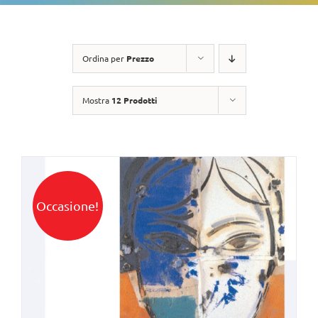
Ordina per
Prezzo
Mostra
12 Prodotti
Occasione!