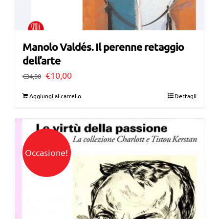
Manolo Valdés. Il perenne retaggio
dell’arte
Il
Il
€
10,00
€
34,00
prezzo
prezzo
Aggiungi al carrello
Dettagli
originale
attuale
era:
è:
€34,00.
€10,00.
Occasione!