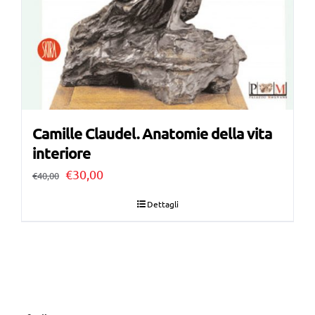
Camille Claudel. Anatomie della vita
interiore
Il
Il
€
30,00
€
40,00
prezzo
prezzo
Dettagli
originale
attuale
era:
è:
€40,00.
€30,00.