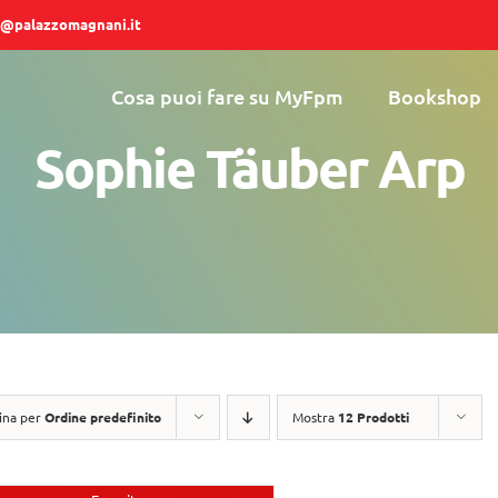
@palazzomagnani.it
Cosa puoi fare su MyFpm
Bookshop
Sophie Täuber Arp
ina per
Ordine predefinito
Mostra
12 Prodotti