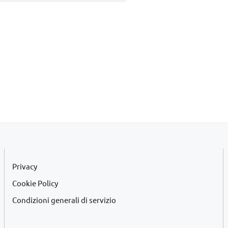
era:
è:
€45,00.
€42,00.
Privacy
Cookie Policy
Condizioni generali di servizio