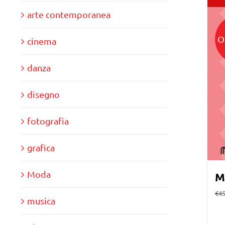
arte contemporanea
O
cinema
danza
disegno
fotografia
grafica
Moda
M
€
45
musica