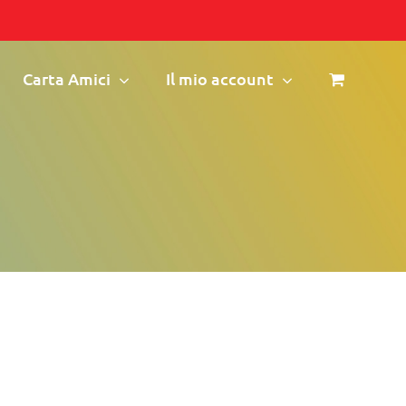
Carta Amici
Il mio account