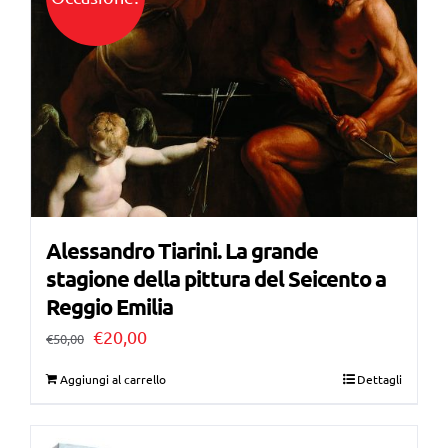
Alessandro Tiarini. La grande
stagione della pittura del Seicento a
Reggio Emilia
Il
Il
€
20,00
€
50,00
prezzo
prezzo
Aggiungi al carrello
Dettagli
originale
attuale
era:
è: