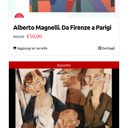
Alberto Magnelli. Da Firenze a Parigi
Il
Il
€
50,00
€
60,00
prezzo
prezzo
Aggiungi al carrello
Dettagli
originale
attuale
era:
è:
Esaurito
€60,00.
€50,00.