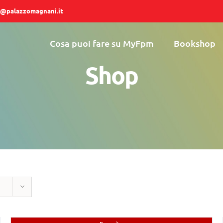
@palazzomagnani.it
Cosa puoi fare su MyFpm
Bookshop
Shop