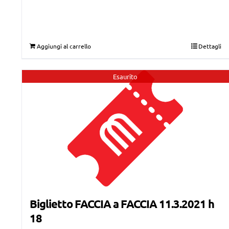
prezzo
prezzo
originale
attuale
era:
è:
Aggiungi al carrello
Dettagli
€42,00.
€25,00.
Esaurito
Biglietto FACCIA a FACCIA 11.3.2021 h
18