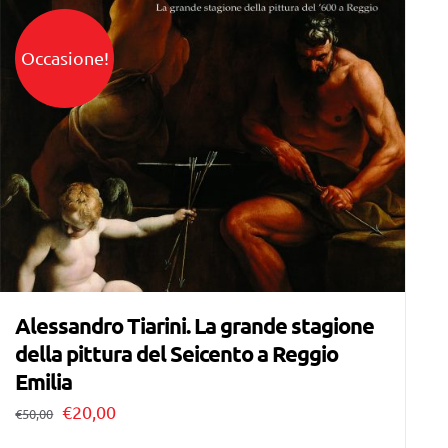
Occasione!
Alessandro Tiarini. La grande stagione
della pittura del Seicento a Reggio
Emilia
Il
Il
€
20,00
€
50,00
prezzo
prezzo