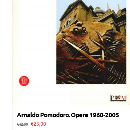
Arnaldo Pomodoro. Opere 1960-2005
Il
Il
€
25,00
€
42,00