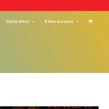
Carta Amici
Il mio account