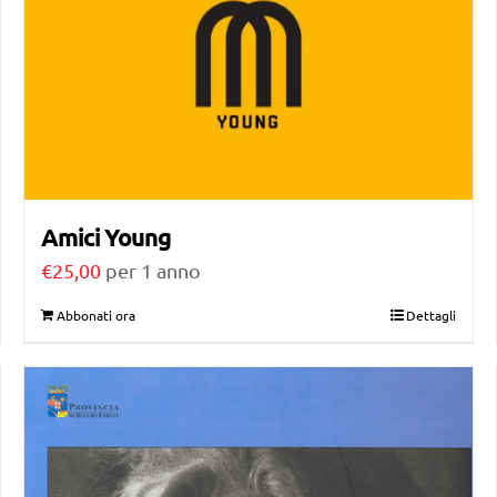
Amici Young
€
25,00
per 1 anno
Abbonati ora
Dettagli