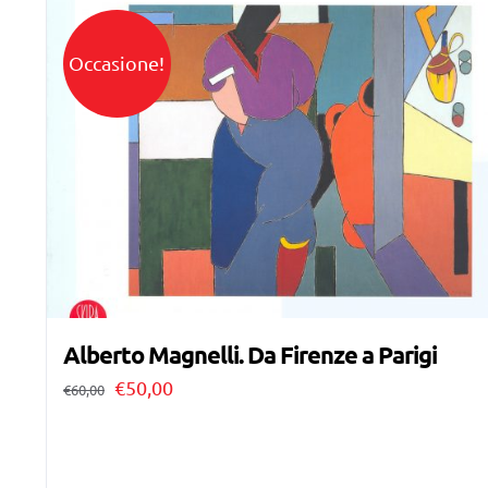
Occasione!
Alberto Magnelli. Da Firenze a Parigi
Il
Il
€
50,00
€
60,00
prezzo
prezzo
originale
attuale