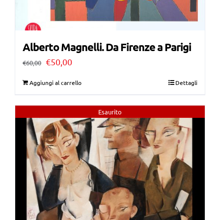
Alberto Magnelli. Da Firenze a Parigi
Il
Il
€
50,00
€
60,00
prezzo
prezzo
Aggiungi al carrello
Dettagli
originale
attuale
era:
è:
Esaurito
€60,00.
€50,00.