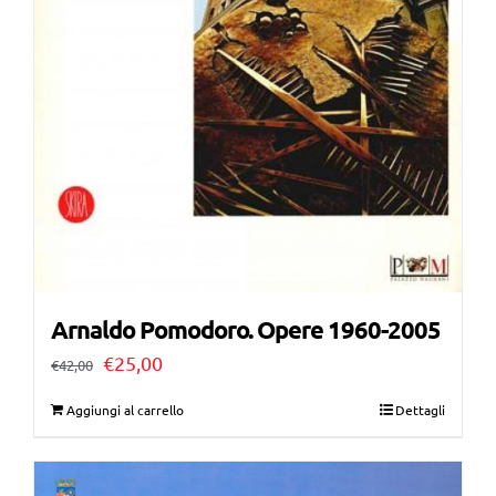
Arnaldo Pomodoro. Opere 1960-2005
Il
Il
€
25,00
€
42,00
prezzo
prezzo
Aggiungi al carrello
Dettagli
originale
attuale
era:
è: