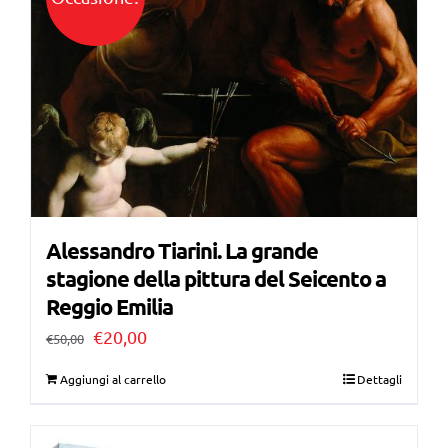
Alessandro Tiarini. La grande
stagione della pittura del Seicento a
Reggio Emilia
Il
Il
€
20,00
€
50,00
prezzo
prezzo
Aggiungi al carrello
Dettagli
originale
attuale
era:
è: