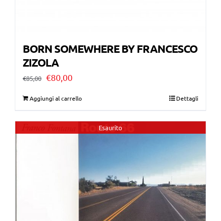
BORN SOMEWHERE BY FRANCESCO
ZIZOLA
Il
Il
€
80,00
€
85,00
prezzo
prezzo
Aggiungi al carrello
Dettagli
originale
attuale
era:
è:
Esaurito
€85,00.
€80,00.