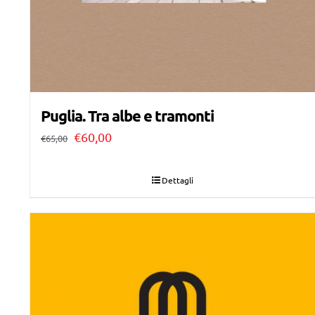
Puglia. Tra albe e tramonti
Il
Il
€
60,00
€
65,00
prezzo
prezzo
originale
attuale
Dettagli
era:
è:
€65,00.
€60,00.