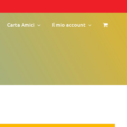
Carta Amici
Il mio account