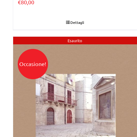
€
80,00
Dettagli
Esaurito
Occasione!