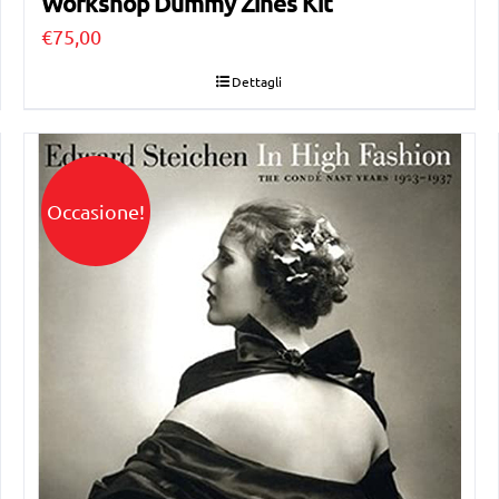
Workshop Dummy Zines Kit
€
75,00
Dettagli
Occasione!