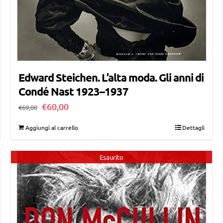
Edward Steichen. L’alta moda. Gli anni di
Condé Nast 1923–1937
Il
Il
€
60,00
€
69,00
prezzo
prezzo
Aggiungi al carrello
Dettagli
originale
attuale
era:
è:
Esaurito
€69,00.
€60,00.