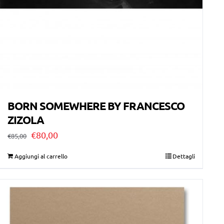
BORN SOMEWHERE BY FRANCESCO
ZIZOLA
Il
Il
€
80,00
€
85,00
prezzo
prezzo
Aggiungi al carrello
Dettagli
originale
attuale
era:
è:
€85,00.
€80,00.