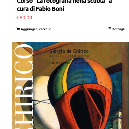
Corso “La fotografia nella scuola” a
cura di Fabio Boni
€
80,00
Aggiungi al carrello
Dettagli