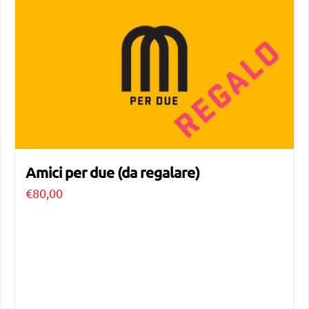
Amici per due (da regalare)
€
80,00