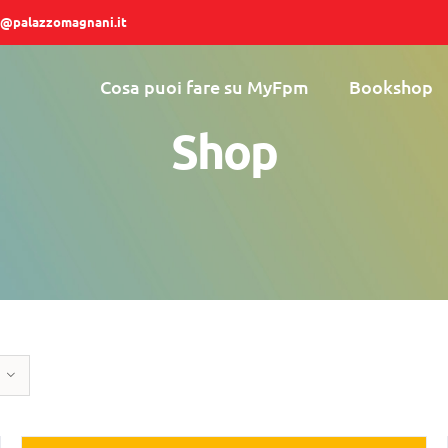
@palazzomagnani.it
Cosa puoi fare su MyFpm
Bookshop
Shop