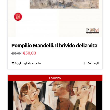
Pompilio Mandelli. Il brivido della vita
Il
Il
€
50,00
€
55,00
prezzo
prezzo
Aggiungi al carrello
Dettagli
originale
attuale
era:
è:
Esaurito
€55,00.
€50,00.