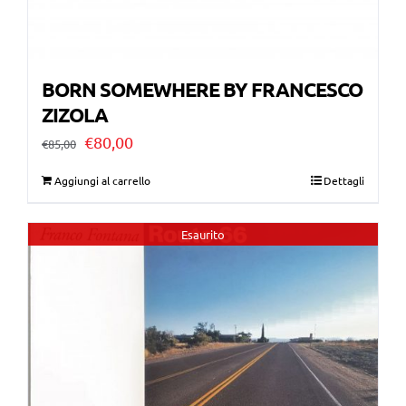
BORN SOMEWHERE BY FRANCESCO
ZIZOLA
Il
Il
€
80,00
€
85,00
prezzo
prezzo
Aggiungi al carrello
Dettagli
originale
attuale
era:
è:
Esaurito
€85,00.
€80,00.