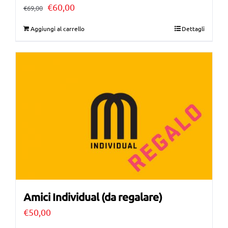
Il
Il
€
60,00
€
69,00
prezzo
prezzo
Aggiungi al carrello
Dettagli
originale
attuale
era:
è:
€69,00.
€60,00.
Amici Individual (da regalare)
€
50,00