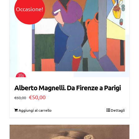
Occasione!
Alberto Magnelli. Da Firenze a Parigi
Il
Il
€
50,00
€
60,00
prezzo
prezzo
Aggiungi al carrello
Dettagli
originale
attuale
era:
è:
€60,00.
€50,00.