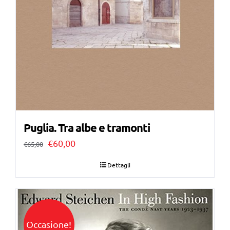
Puglia. Tra albe e tramonti
Il
Il
€
60,00
€
65,00
prezzo
prezzo
Dettagli
originale
attuale
era:
è:
€65,00.
€60,00.
Occasione!