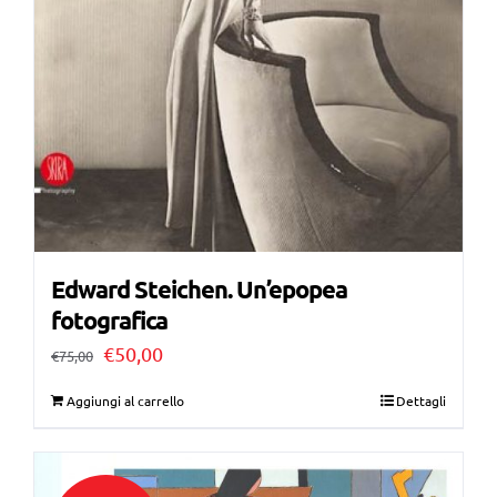
Edward Steichen. Un’epopea
fotografica
Il
Il
€
50,00
€
75,00
prezzo
prezzo
Aggiungi al carrello
Dettagli
originale
attuale
era:
è:
€75,00.
€50,00.