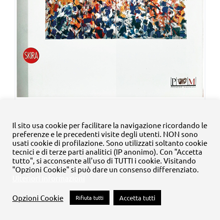
Joan Mitchell. La Pittura dei Due
Il sito usa cookie per facilitare la navigazione ricordando le
Mondi
preferenze e le precedenti visite degli utenti. NON sono
Il
Il
€
40,00
usati cookie di profilazione. Sono utilizzati soltanto cookie
€
50,00
tecnici e di terze parti analitici (IP anonimo). Con "Accetta
prezzo
prezzo
tutto", si acconsente all'uso di TUTTI i cookie. Visitando
Aggiungi al carrello
Dettagli
"Opzioni Cookie" si può dare un consenso differenziato.
originale
attuale
Ulteriori informazioni
era:
è:
Opzioni Cookie
Rifiuta tutti
Accetta tutti
€50,00.
€40,00.
Occasione!