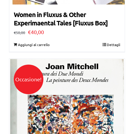
Women in Fluxus & Other
Experimaental Tales [Fluxus Box]
Il
Il
€
40,00
€
50,00
prezzo
prezzo
Aggiungi al carrello
Dettagli
originale
attuale
era:
è:
€50,00.
€40,00.
Occasione!