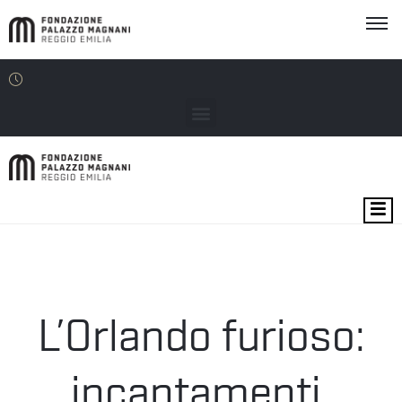
EXHIBITIONS
VENUES
EDU
L’Orlando furioso:
THE
FOUNDATION
incantamenti,