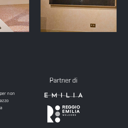
Partner di
 per non
lazzo
ea