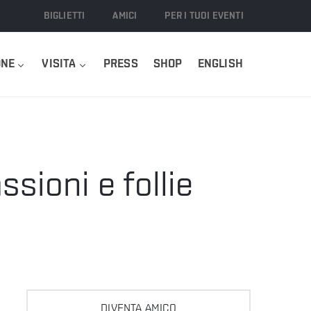
BIGLIETTI
AMICI
PER I TUOI EVENTI
ONE
VISITA
PRESS
SHOP
ENGLISH
sioni e follie
DIVENTA AMICO