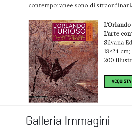
contemporanee sono di straordinaria
L’Orlando 
L’arte co
Silvana Ed
18×24 cm;
200 illust
ACQUISTA
Galleria Immagini