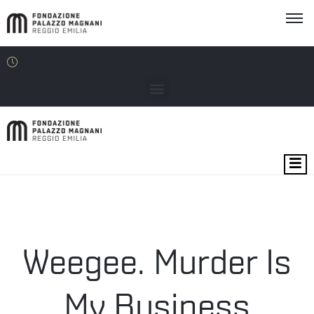
EXHIBITIONS
VENUES
EDU
Weegee. Murder Is
THE
FOUNDATION
My Business