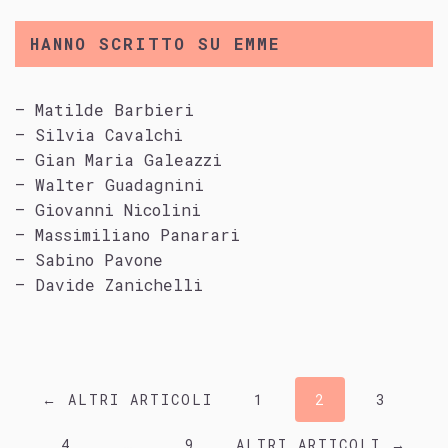
HANNO SCRITTO SU EMME
– Matilde Barbieri
– Silvia Cavalchi
– Gian Maria Galeazzi
– Walter Guadagnini
– Giovanni Nicolini
– Massimiliano Panarari
– Sabino Pavone
– Davide Zanichelli
← ALTRI ARTICOLI
1
2
3
4
…
9
ALTRI ARTICOLI →