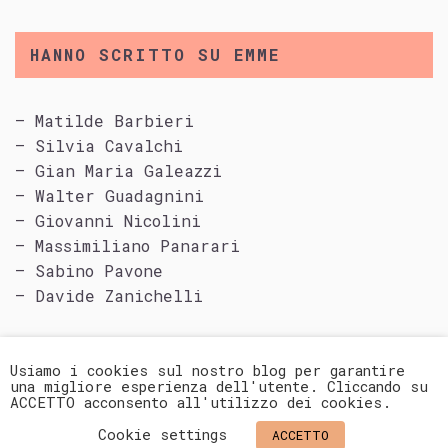
HANNO SCRITTO SU EMME
– Matilde Barbieri
– Silvia Cavalchi
– Gian Maria Galeazzi
– Walter Guadagnini
– Giovanni Nicolini
– Massimiliano Panarari
– Sabino Pavone
– Davide Zanichelli
Usiamo i cookies sul nostro blog per garantire
una migliore esperienza dell'utente. Cliccando su
ACCETTO acconsento all'utilizzo dei cookies.
EMME È UN PROGETTO FONDAZIONE PALAZZO
Cookie settings
ACCETTO
MAGNANI © 2020 | 02456050356