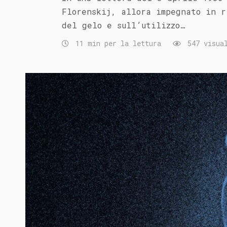
Florenskij, allora impegnato in r
del gelo e sull’utilizzo…
11 min per la lettura
547 visual