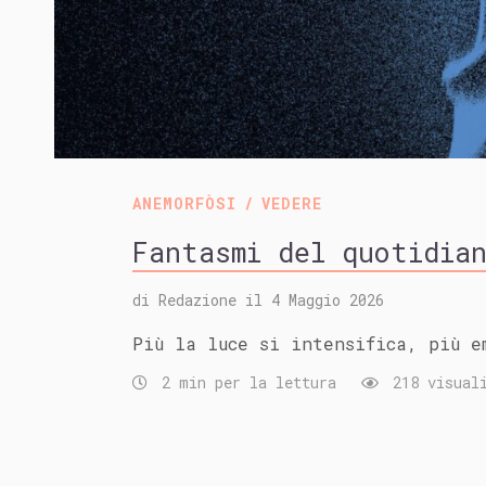
ANEMORFÒSI
VEDERE
Fantasmi del quotidia
di
Redazione
il
4 Maggio 2026
Più la luce si intensifica, più e
2 min per la lettura
218 visuali