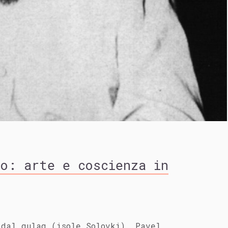
ro: arte e coscienza in
dal gulag (isole Solovki), Pavel