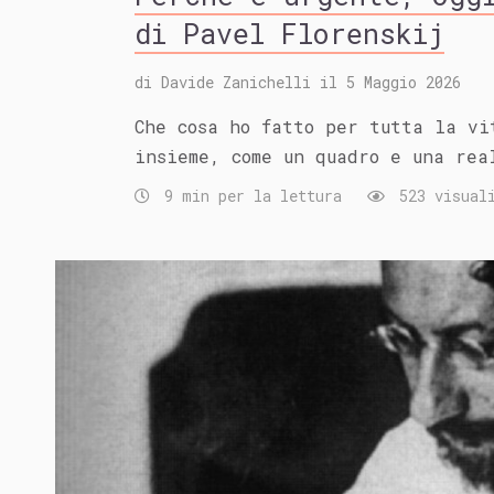
di Pavel Florenskij
di
Davide Zanichelli
il
5 Maggio 2026
Che cosa ho fatto per tutta la vi
insieme, come un quadro e una rea
9 min per la lettura
523 visuali