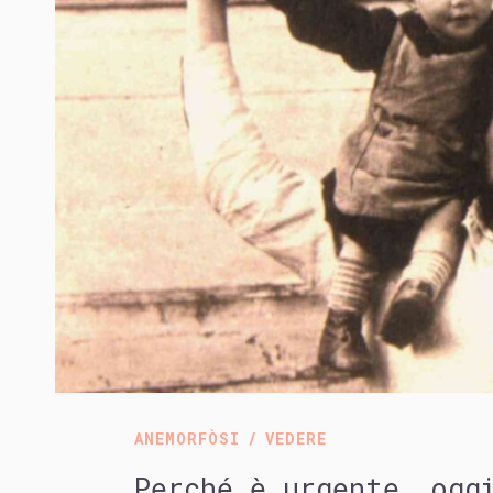
ANEMORFÒSI
VEDERE
Perché è urgente, ogg