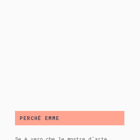
PERCHÉ EMME
Se è vero che le mostre d’arte