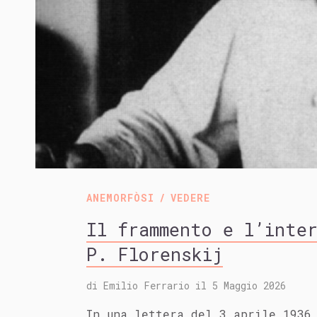
ANEMORFÒSI
VEDERE
Il frammento e l’inte
P. Florenskij
di
Emilio Ferrario
il
5 Maggio 2026
In una lettera del 3 aprile 1936 