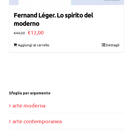
Fernand Léger. Lo spirito del
moderno
Il
Il
€
12,00
€
44,00
prezzo
prezzo
Aggiungi al carrello
Dettagli
originale
attuale
era:
è:
€44,00.
€12,00.
Sfoglia per argomento
arte moderna
arte contemporanea