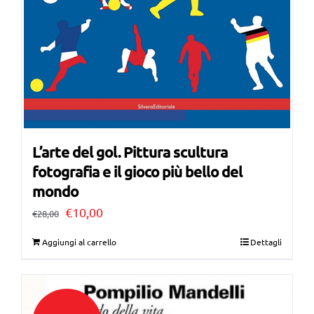
L’arte del gol. Pittura scultura
fotografia e il gioco più bello del
mondo
Il
Il
€
10,00
€
28,00
prezzo
prezzo
Aggiungi al carrello
Dettagli
originale
attuale
era:
è:
€28,00.
€10,00.