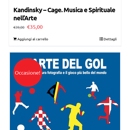
Kandinsky – Cage. Musica e Spirituale
nell’Arte
Il
Il
€
35,00
€
39,00
prezzo
prezzo
Aggiungi al carrello
Dettagli
originale
attuale
era:
è:
€39,00.
€35,00.
Occasione!