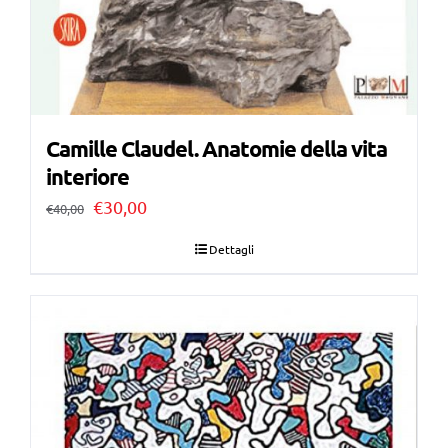
Camille Claudel. Anatomie della vita
interiore
Il
Il
€
30,00
€
40,00
prezzo
prezzo
Dettagli
originale
attuale
era:
è:
€40,00.
€30,00.