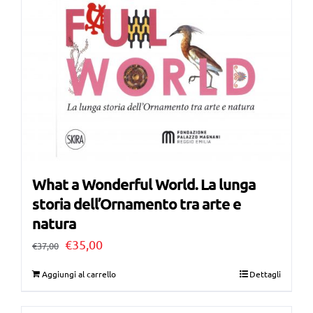
What a Wonderful World. La lunga
storia dell’Ornamento tra arte e
natura
Il
Il
€
35,00
€
37,00
prezzo
prezzo
Aggiungi al carrello
Dettagli
originale
attuale
era:
è: