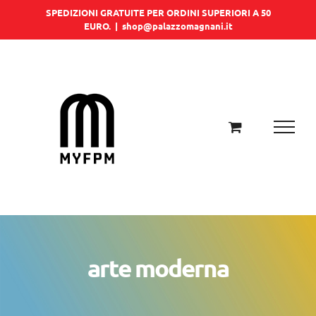
Salta
SPEDIZIONI GRATUITE PER ORDINI SUPERIORI A 50
EURO.
|
shop@palazzomagnani.it
al
contenuto
arte moderna