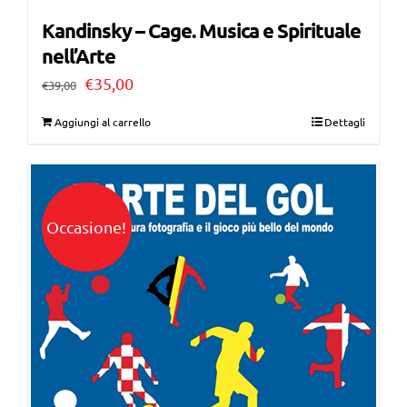
Kandinsky – Cage. Musica e Spirituale
nell’Arte
Il
Il
€
35,00
€
39,00
prezzo
prezzo
Aggiungi al carrello
Dettagli
originale
attuale
era:
è:
€39,00.
€35,00.
Occasione!