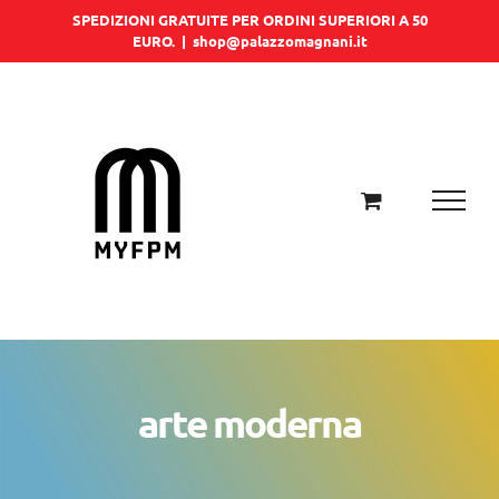
Salta
SPEDIZIONI GRATUITE PER ORDINI SUPERIORI A 50
EURO.
|
shop@palazzomagnani.it
al
contenuto
arte moderna