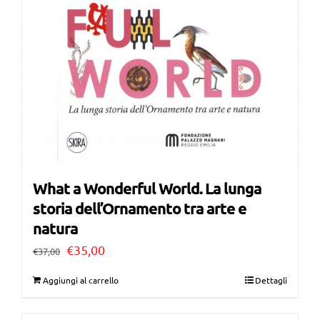
What a Wonderful World. La lunga
storia dell’Ornamento tra arte e
natura
Il
Il
€
35,00
€
37,00
prezzo
prezzo
Aggiungi al carrello
Dettagli
originale
attuale
era:
è: