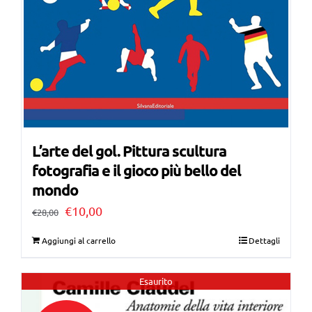
L’arte del gol. Pittura scultura
fotografia e il gioco più bello del
mondo
Il
Il
€
10,00
€
28,00
prezzo
prezzo
Aggiungi al carrello
Dettagli
originale
attuale
era:
è:
Esaurito
€28,00.
€10,00.