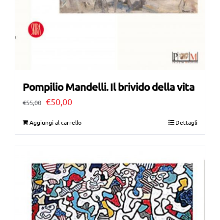
Pompilio Mandelli. Il brivido della vita
Il
Il
€
50,00
€
55,00
prezzo
prezzo
Aggiungi al carrello
Dettagli
originale
attuale
era:
è:
€55,00.
€50,00.