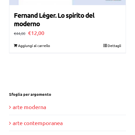
Fernand Léger. Lo spirito del
moderno
Il
Il
€
12,00
€
44,00
prezzo
prezzo
Aggiungi al carrello
Dettagli
originale
attuale
era:
è:
€44,00.
€12,00.
Sfoglia per argomento
arte moderna
arte contemporanea