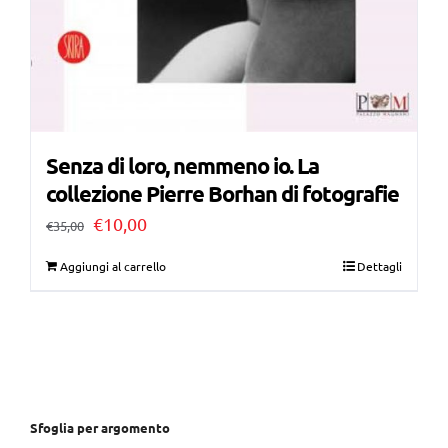
Senza di loro, nemmeno io. La
collezione Pierre Borhan di fotografie
Il
Il
€
10,00
€
35,00
prezzo
prezzo
Aggiungi al carrello
Dettagli
originale
attuale
era:
è:
€35,00.
€10,00.
Sfoglia per argomento