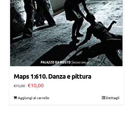
Maps 1:610. Danza e pittura
Il
Il
€
10,00
€
15,00
prezzo
prezzo
Aggiungi al carrello
Dettagli
originale
attuale
era:
è:
€15,00.
€10,00.