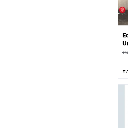
E
Un
€
75
A