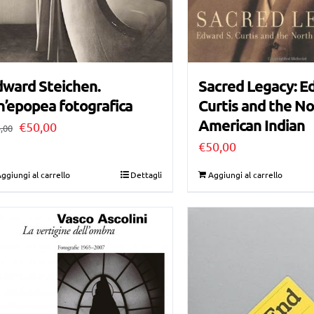
dward Steichen.
Sacred Legacy: E
’epopea fotografica
Curtis and the N
American Indian
Il
Il
€
50,00
,00
€
50,00
prezzo
prezzo
originale
attuale
ggiungi al carrello
Dettagli
Aggiungi al carrello
era:
è:
€75,00.
€50,00.