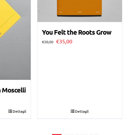
You Felt the Roots Grow
Il
Il
€
35,00
€
38,00
prezzo
prezzo
originale
attuale
era:
è:
€38,00.
€35,00.
 Moscelli
Dettagli
Dettagli