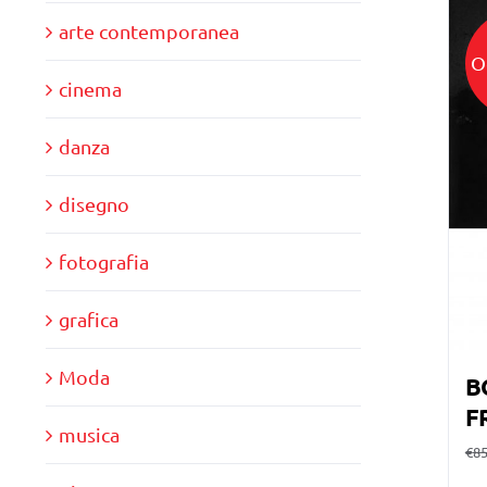
arte contemporanea
O
cinema
danza
disegno
fotografia
grafica
Moda
B
F
musica
€
85