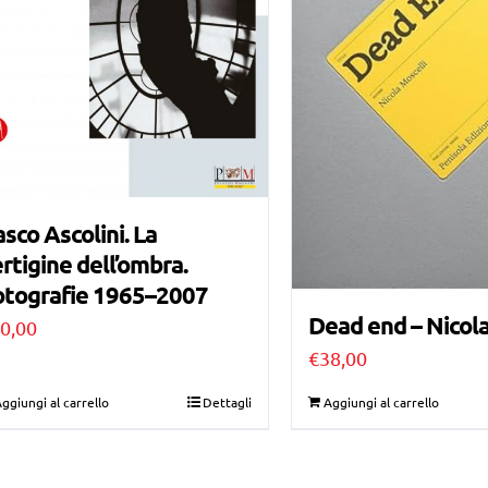
sco Ascolini. La
rtigine dell’ombra.
otografie 1965–2007
Dead end – Nicola
0,00
€
38,00
ggiungi al carrello
Dettagli
Aggiungi al carrello