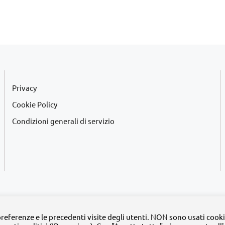
Privacy
Cookie Policy
Condizioni generali di servizio
2020 -
2026 | Tutti i diritti riservati | MyFpm è un progetto della
Fondazione Pa
 preferenze e le precedenti visite degli utenti. NON sono usati cooki