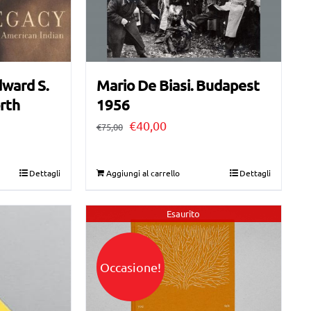
dward S.
Mario De Biasi. Budapest
orth
1956
Il
Il
€
40,00
€
75,00
prezzo
prezzo
originale
attuale
Dettagli
Aggiungi al carrello
Dettagli
era:
è:
€75,00.
€40,00.
Esaurito
Occasione!