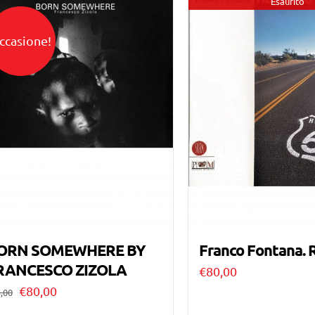
Esaurito
ccasione!
ORN SOMEWHERE BY
Franco Fontana. 
RANCESCO ZIZOLA
€
80,00
Il
Il
€
80,00
,00
prezzo
prezzo