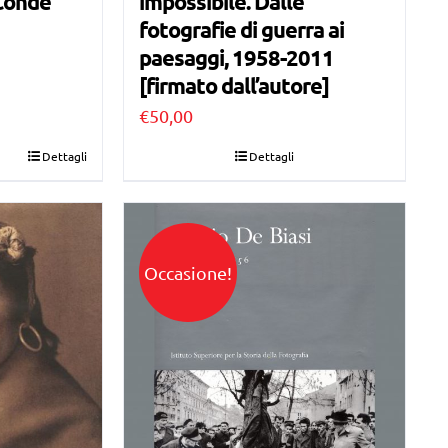
 Condé
impossibile. Dalle
fotografie di guerra ai
paesaggi, 1958-2011
[firmato dall’autore]
€
50,00
Dettagli
Dettagli
Occasione!