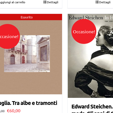
ggiungi al carrello
Dettagli
Dettagli
originale
attuale
era:
è:
Esaurito
€85,00.
€80,00.
Occasione!
ccasione!
glia. Tra albe e tramonti
Edward Steichen. 
Il
Il
€
60,00
,00