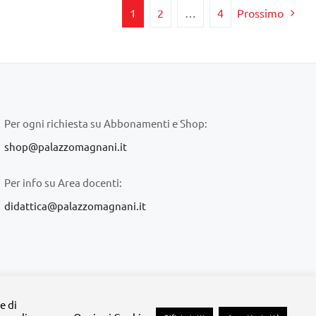
1
2
…
4
Prossimo
Per ogni richiesta su Abbonamenti e Shop:
shop@palazzomagnani.it
Per info su Area docenti:
didattica@palazzomagnani.it
lazzo Magnani
e di