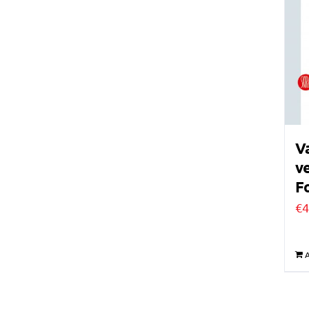
Va
ve
F
€
4
A