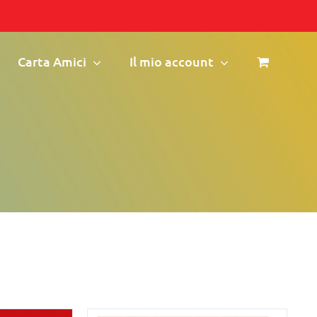
Carta Amici
Il mio account