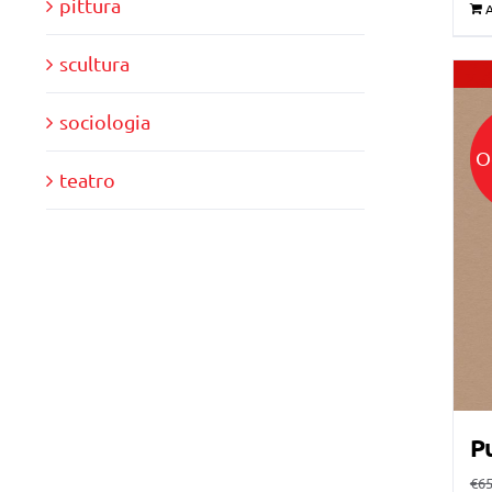
pittura
A
scultura
sociologia
O
teatro
Pu
€
65