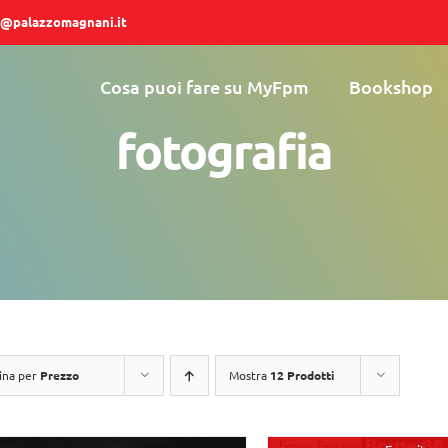
@palazzomagnani.it
Cosa puoi fare su MyFpm
Bookshop
fotografia
ina per
Prezzo
Mostra
12 Prodotti