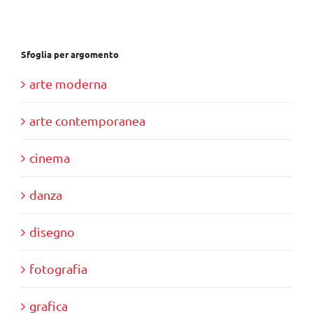
€85,00.
€80,00.
Sfoglia per argomento
arte moderna
arte contemporanea
cinema
danza
disegno
fotografia
grafica