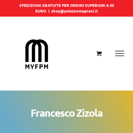
Salta
SPEDIZIONI GRATUITE PER ORDINI SUPERIORI A 50
EURO.
|
shop@palazzomagnani.it
al
contenuto
Francesco Zizola