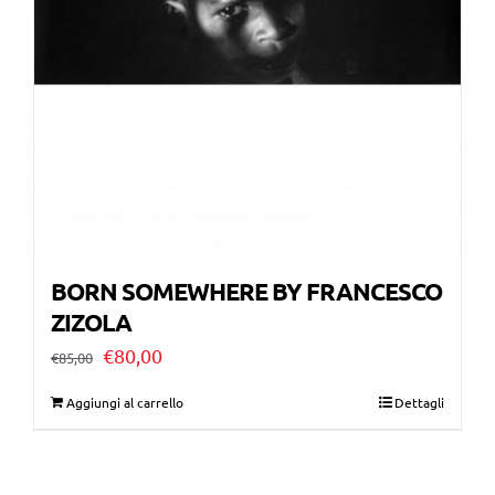
BORN SOMEWHERE BY FRANCESCO
ZIZOLA
Il
Il
€
80,00
€
85,00
prezzo
prezzo
Aggiungi al carrello
Dettagli
originale
attuale
era:
è: